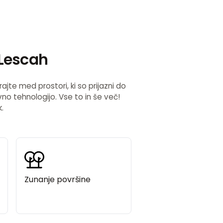
 Lescah
jte med prostori, ki so prijazni do
vno tehnologijo. Vse to in še več!
.
Zunanje površine