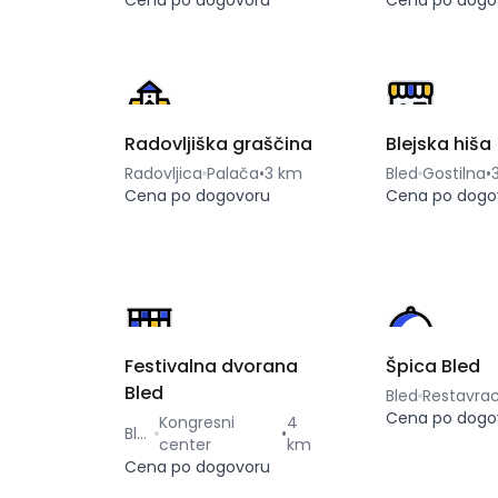
Cena po dogovoru
Cena po dogo
Radovljiška graščina
Blejska hiša
Radovljica
Palača
•
3 km
Bled
Gostilna
•
Cena po dogovoru
Cena po dogo
Festivalna dvorana
Špica Bled
Bled
Bled
Restavrac
Cena po dogo
Kongresni
4
Bled
•
center
km
Cena po dogovoru