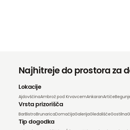
Najhitreje do prostora za
Lokacije
Ajdovščina
Ambrož pod Krvavcem
Ankaran
Artiče
Begunj
Vrsta prizorišča
Bar
Bistro
Brunarica
Domačija
Galerija
Gledališče
Gostilna
G
Tip dogodka