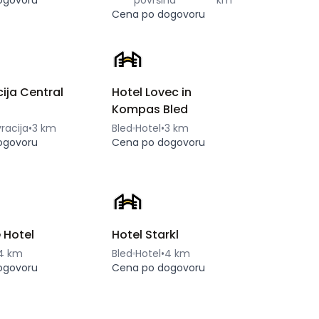
ogovoru
površina
km
Cena po dogovoru
ija Central
Hotel Lovec in
Kompas Bled
racija
•
3 km
Bled
Hotel
•
3 km
ogovoru
Cena po dogovoru
 Hotel
Hotel Starkl
4 km
Bled
Hotel
•
4 km
ogovoru
Cena po dogovoru