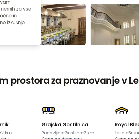
, vam
imernih za vse
ročne in
eno izkušnjo
m prostora za praznovanje v L
rnik
Grajska Gostilnica
Royal Ble
•
2 km
Radovljica
Gostilna
•
2 km
Lesce
Brun