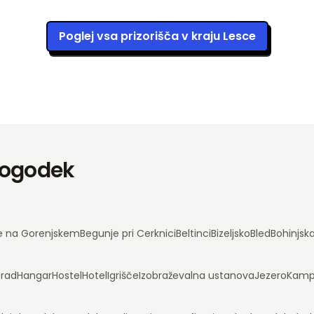
Poglej vsa prizorišča v kraju Lesce
 dogodek
e na Gorenjskem
Begunje pri Cerknici
Beltinci
Bizeljsko
Bled
Bohinjsk
rad
Hangar
Hostel
Hotel
Igrišče
Izobraževalna ustanova
Jezero
Kam