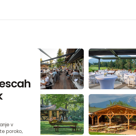
Lescah
k
anje v
ate poroko,