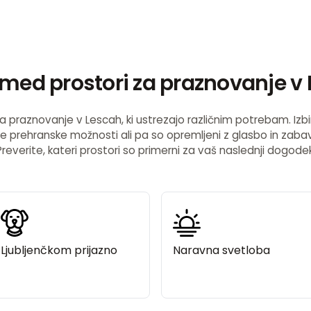
j med prostori za praznovanje v
a praznovanje v Lescah, ki ustrezajo različnim potrebam. Izbira
like prehranske možnosti ali pa so opremljeni z glasbo in zaba
Preverite, kateri prostori so primerni za vaš naslednji dogodek
Ljubljenčkom prijazno
Naravna svetloba