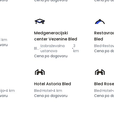
voru
Cena po dogovoru
Cena po d
Medgeneracijski
Restavrac
center Vezenine Bled
Bled
3 km
voru
Izobraževalna
3
Bled
Restav
Bled
•
ustanova
km
Cena po d
Cena po dogovoru
Hotel Astoria Bled
Bled Rose
ija
•
4 km
Bled
Hotel
•
4 km
Bled
Hotel
•
voru
Cena po dogovoru
Cena po d