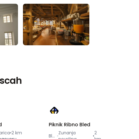
escah
d
Piknik Ribno Bled
arica
•
2 km
Zunanja
2
Bled
•