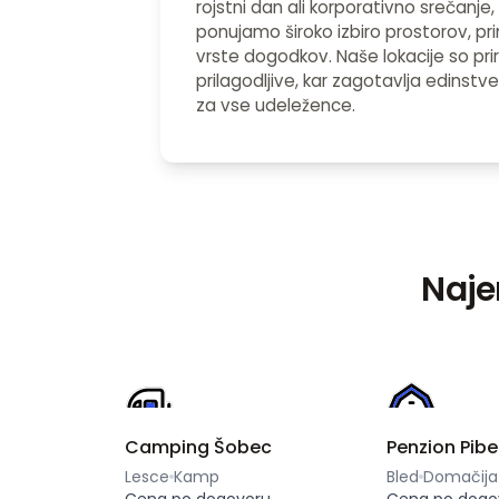
rojstni dan ali korporativno srečanje
ponujamo široko izbiro prostorov, pr
vrste dogodkov. Naše lokacije so pri
prilagodljive, kar zagotavlja edinstv
za vse udeležence.
Naje
Camping Šobec
Penzion Pibe
Lesce
Kamp
Bled
Domačija