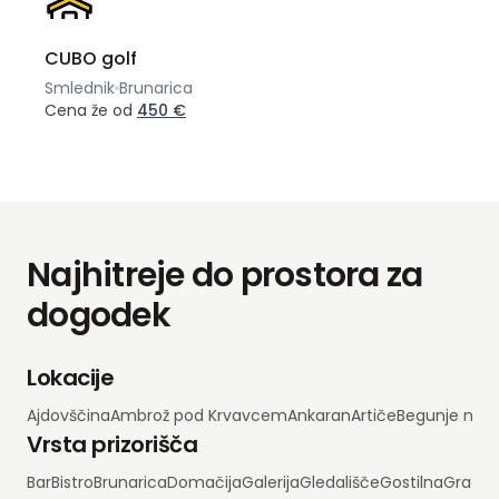
CUBO golf
Smlednik
Brunarica
Cena že od
450 €
Najhitreje do prostora za
dogodek
Lokacije
Ajdovščina
Ambrož pod Krvavcem
Ankaran
Artiče
Begunje na 
Vrsta prizorišča
Bar
Bistro
Brunarica
Domačija
Galerija
Gledališče
Gostilna
Grad
H