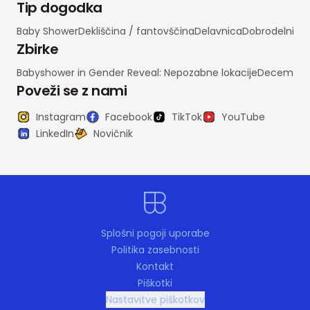
Tip dogodka
Baby Shower
Dekliščina / fantovščina
Delavnica
Dobrodelni d
Zbirke
Babyshower in Gender Reveal: Nepozabne lokacije
Decembrsko
Poveži se z nami
Instagram
Facebook
TikTok
YouTube
LinkedIn
Novičnik
Splošni pogoji uporabe
Politika zasebnosti
Kontakt
Piškotki
Nastavitve piškotkov