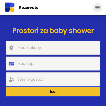
Odpr
Prostori za baby shower
Išči