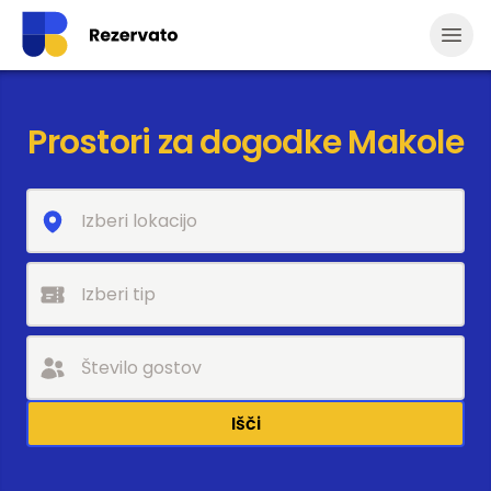
Odpr
Prostori za dogodke Makole
Išči