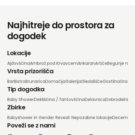
Najhitreje do prostora za
dogodek
Lokacije
Ajdovščina
Ambrož pod Krvavcem
Ankaran
Artiče
Begunje na 
Vrsta prizorišča
Bar
Bistro
Brunarica
Domačija
Galerija
Gledališče
Gostilna
Grad
H
Tip dogodka
Baby Shower
Dekliščina / fantovščina
Delavnica
Dobrodelni d
Zbirke
Babyshower in Gender Reveal: Nepozabne lokacije
Decembrsko
Poveži se z nami