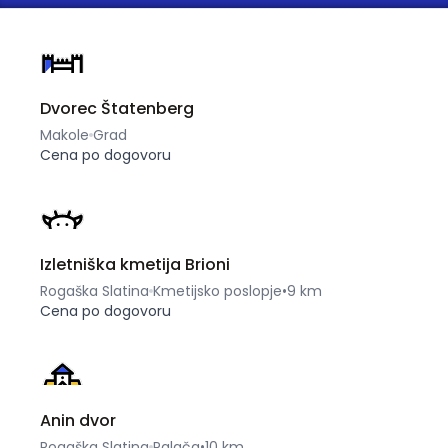
Dvorec Štatenberg
Makole
Grad
Cena po dogovoru
Izletniška kmetija Brioni
Rogaška Slatina
Kmetijsko poslopje
•
9 km
Cena po dogovoru
Anin dvor
Rogaška Slatina
Palača
•
10 km