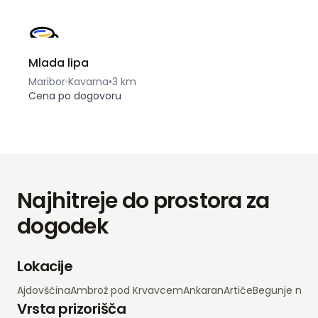
Mlada lipa
Maribor
Kavarna
•
3 km
Cena po dogovoru
Najhitreje do prostora za
dogodek
Lokacije
Ajdovščina
Ambrož pod Krvavcem
Ankaran
Artiče
Begunje na 
Vrsta prizorišča