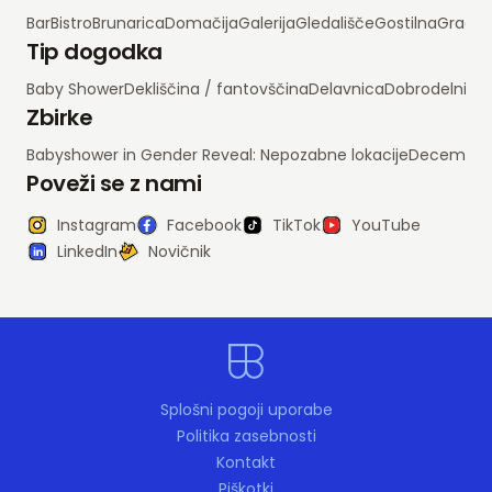
Bar
Bistro
Brunarica
Domačija
Galerija
Gledališče
Gostilna
Grad
H
Tip dogodka
Baby Shower
Dekliščina / fantovščina
Delavnica
Dobrodelni d
Zbirke
Babyshower in Gender Reveal: Nepozabne lokacije
Decembrsko
Poveži se z nami
Instagram
Facebook
TikTok
YouTube
LinkedIn
Novičnik
Splošni pogoji uporabe
Politika zasebnosti
Kontakt
Piškotki