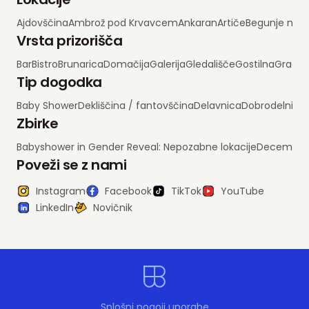
Ajdovščina
Ambrož pod Krvavcem
Ankaran
Artiče
Begunje na 
Vrsta prizorišča
Bar
Bistro
Brunarica
Domačija
Galerija
Gledališče
Gostilna
Grad
H
Tip dogodka
Baby Shower
Dekliščina / fantovščina
Delavnica
Dobrodelni d
Zbirke
Babyshower in Gender Reveal: Nepozabne lokacije
Decembrsko
Poveži se z nami
Instagram
Facebook
TikTok
YouTube
LinkedIn
Novičnik
Splošni pogoji uporabe