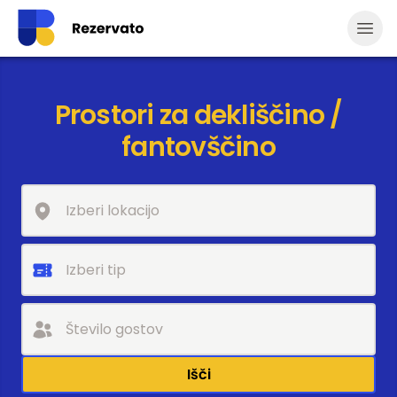
Odpr
Prostori za dekliščino /
fantovščino
Išči