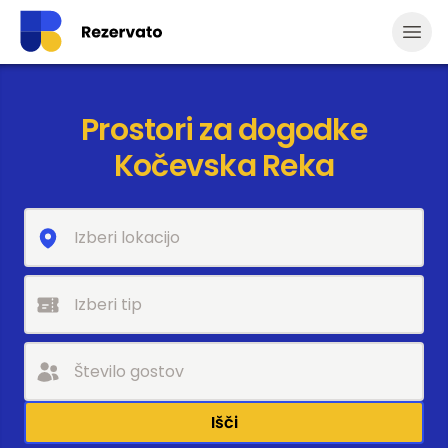
Odpr
Prostori za dogodke
Kočevska Reka
Išči