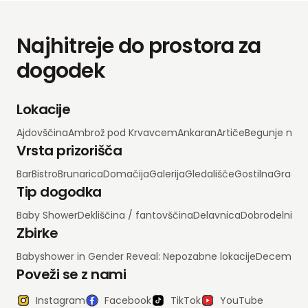
Najhitreje do prostora za
dogodek
Lokacije
Ajdovščina
Ambrož pod Krvavcem
Ankaran
Artiče
Begunje na 
Vrsta prizorišča
Bar
Bistro
Brunarica
Domačija
Galerija
Gledališče
Gostilna
Grad
H
Tip dogodka
Baby Shower
Dekliščina / fantovščina
Delavnica
Dobrodelni d
Zbirke
Babyshower in Gender Reveal: Nepozabne lokacije
Decembrsko
Poveži se z nami
Instagram
Facebook
TikTok
YouTube