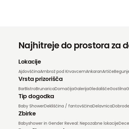
Najhitreje do prostora za
Lokacije
Ajdovščina
Ambrož pod Krvavcem
Ankaran
Artiče
Begunj
Vrsta prizorišča
Bar
Bistro
Brunarica
Domačija
Galerija
Gledališče
Gostilna
G
Tip dogodka
Baby Shower
Dekliščina / fantovščina
Delavnica
Dobrode
Zbirke
Babyshower in Gender Reveal: Nepozabne lokacije
Dece