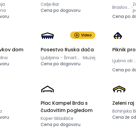
ja
Celje
Bar
Z
Braslovče
ina
Cena po dogovoru
p
voru
Cena po d
Video
avkov dom
Posestvo Ruska dača
Piknik pro
ilna
Ljubljana - Šmartno
Muzej
Ljubno ob Savi
voru
Cena po dogovoru
Cena po d
Plac Kampel Brda s
Zeleni raj
čudovitim pogledom
a
voru
Cena že o
Koper
Skladišče
Cena po dogovoru