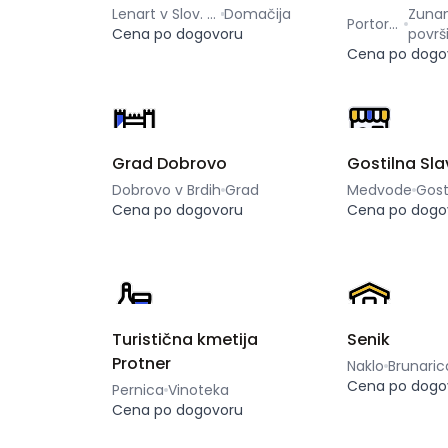
Lenart v Slov. goricah
Domačija
Zunan
Portorož
Cena po dogovoru
površ
Cena po dogo
Grad Dobrovo
Gostilna Sl
Dobrovo v Brdih
Grad
Medvode
Gost
Cena po dogovoru
Cena po dogo
Turistična kmetija
Senik
Protner
Naklo
Brunaric
Cena po dogo
Pernica
Vinoteka
Cena po dogovoru