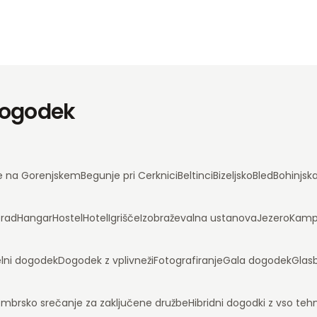
 dogodek
e na Gorenjskem
Begunje pri Cerknici
Beltinci
Bizeljsko
Bled
Bohinjsk
rad
Hangar
Hostel
Hotel
Igrišče
Izobraževalna ustanova
Jezero
Kam
lni dogodek
Dogodek z vplivneži
Fotografiranje
Gala dogodek
Glas
mbrsko srečanje za zaključene družbe
Hibridni dogodki z vso te