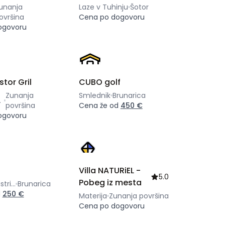
unanja
Laze v Tuhinju
Šotor
ovršina
Cena po dogovoru
ogovoru
stor Gril
CUBO golf
Zunanja
Smlednik
Brunarica
nji
površina
Cena že od
450 €
ogovoru
Villa NATURiEL -
5.0
Pobeg iz mesta
Bohinjska Bistrica
Brunarica
d
250 €
Materija
Zunanja površina
Cena po dogovoru