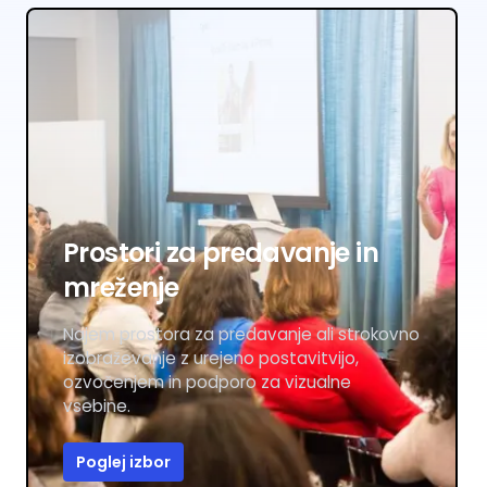
Prostori za predavanje in
mreženje
Najem prostora za predavanje ali strokovno
izobraževanje z urejeno postavitvijo,
ozvočenjem in podporo za vizualne
vsebine.
Poglej izbor