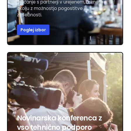
srečanje s partnerji v urejenem, mirnem
okolju z možnostjo pogostitve in
zasebnosti.
Poglej izbor
Novinarska konferenca z
vso tehnično podporo