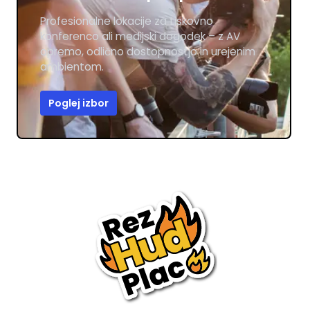
Profesionalne lokacije za tiskovno
konferenco ali medijski dogodek – z AV
opremo, odlično dostopnostjo in urejenim
ambientom.
Poglej izbor