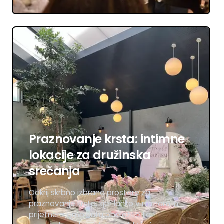
Praznovanje krsta: intimne
lokacije za družinska
srečanja
Odkrij skrbno izbrane prostore za
praznovanje krsta, kjer lahko v mirnem in
prijetnem ambientu obeležite ta