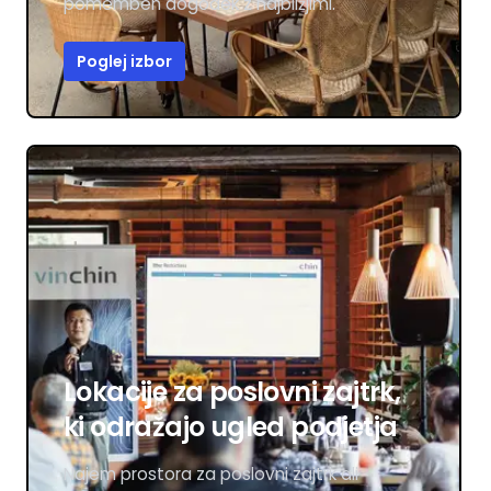
pomemben dogodek z najbližjimi.
Poglej izbor
Lokacije za poslovni zajtrk,
ki odražajo ugled podjetja
Najem prostora za poslovni zajtrk ali