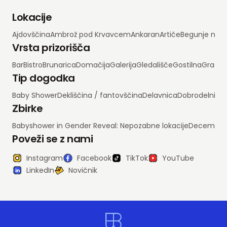
Lokacije
Ajdovščina
Ambrož pod Krvavcem
Ankaran
Artiče
Begunje na 
Vrsta prizorišča
Bar
Bistro
Brunarica
Domačija
Galerija
Gledališče
Gostilna
Grad
H
Tip dogodka
Baby Shower
Dekliščina / fantovščina
Delavnica
Dobrodelni d
Zbirke
Babyshower in Gender Reveal: Nepozabne lokacije
Decembrsko
Poveži se z nami
Instagram
Facebook
TikTok
YouTube
LinkedIn
Novičnik