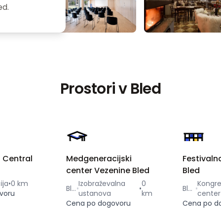
ed.
Prostori v Bled
 Central
Medgeneracijski
Festivaln
center Vezenine Bled
Bled
ija
•
0 km
Izobraževalna
0
Kongre
Bled
•
Bled
voru
ustanova
km
center
Cena po dogovoru
Cena po d