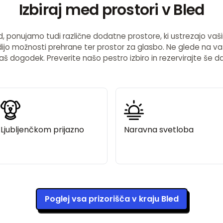
Izbiraj med prostori v Bled
, ponujamo tudi različne dodatne prostore, ki ustrezajo vaši
 nudijo možnosti prehrane ter prostor za glasbo. Ne glede na
aš dogodek. Preverite našo pestro izbiro in rezervirajte še d
Ljubljenčkom prijazno
Naravna svetloba
Poglej vsa prizorišča v kraju Bled