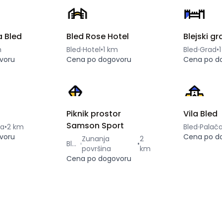
a Bled
Bled Rose Hotel
Blejski gr
m
Bled
Hotel
•
1 km
Bled
Grad
•
voru
Cena po dogovoru
Cena po d
Piknik prostor
Vila Bled
Samson Sport
ca
•
2 km
Bled
Palač
voru
Cena po d
Zunanja
2
Bled
•
površina
km
Cena po dogovoru