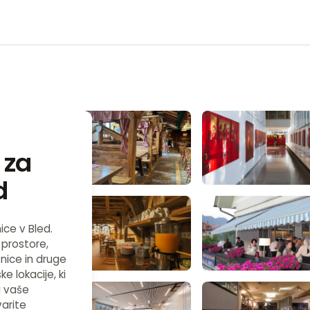
 za
d
ice v Bled.
 prostore,
vnice in druge
e lokacije, ki
a vaše
varite