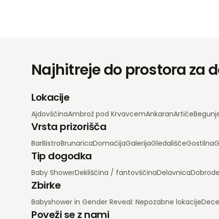
Najhitreje do prostora za
Lokacije
Ajdovščina
Ambrož pod Krvavcem
Ankaran
Artiče
Begunj
Vrsta prizorišča
Bar
Bistro
Brunarica
Domačija
Galerija
Gledališče
Gostilna
G
Tip dogodka
Baby Shower
Dekliščina / fantovščina
Delavnica
Dobrode
Zbirke
Babyshower in Gender Reveal: Nepozabne lokacije
Dece
Poveži se z nami