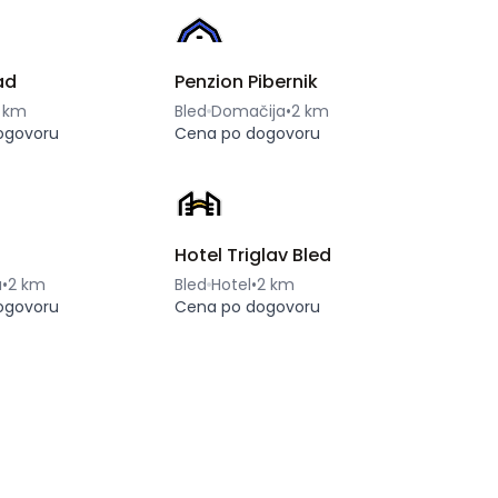
ad
Penzion Pibernik
1 km
Bled
Domačija
•
2 km
ogovoru
Cena po dogovoru
Hotel Triglav Bled
a
•
2 km
Bled
Hotel
•
2 km
ogovoru
Cena po dogovoru