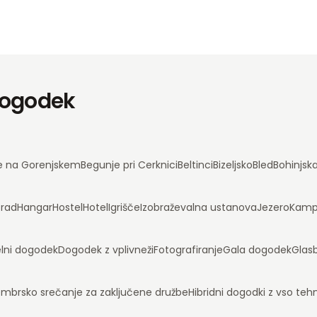
 dogodek
e na Gorenjskem
Begunje pri Cerknici
Beltinci
Bizeljsko
Bled
Bohinjsk
rad
Hangar
Hostel
Hotel
Igrišče
Izobraževalna ustanova
Jezero
Kam
lni dogodek
Dogodek z vplivneži
Fotografiranje
Gala dogodek
Glas
mbrsko srečanje za zaključene družbe
Hibridni dogodki z vso te