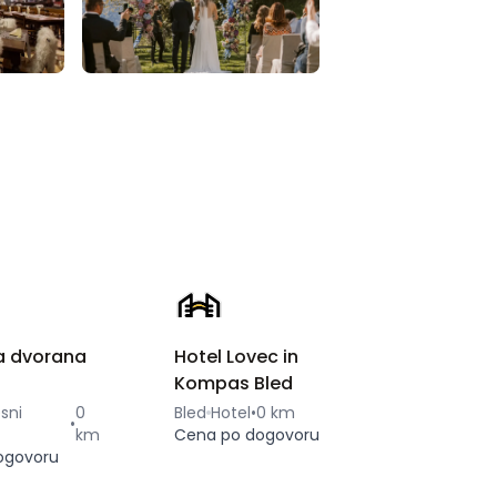
a dvorana
Hotel Lovec in
Kompas Bled
sni
0
Bled
Hotel
•
0 km
•
km
Cena po dogovoru
ogovoru