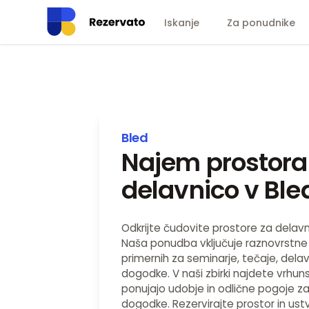
Iskanje
Za ponudnike
Bled
Najem prostora
delavnico v Ble
Odkrijte čudovite prostore za delavn
Naša ponudba vključuje raznovrstne
primernih za seminarje, tečaje, dela
dogodke. V naši zbirki najdete vrhunsk
ponujajo udobje in odlične pogoje z
dogodke. Rezervirajte prostor in ust