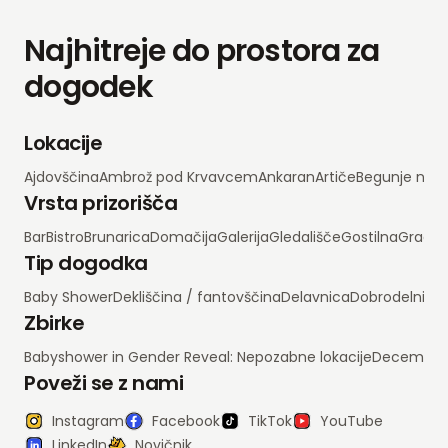
Najhitreje do prostora za
dogodek
Lokacije
Ajdovščina
Ambrož pod Krvavcem
Ankaran
Artiče
Begunje na 
Vrsta prizorišča
Bar
Bistro
Brunarica
Domačija
Galerija
Gledališče
Gostilna
Grad
H
Tip dogodka
Baby Shower
Dekliščina / fantovščina
Delavnica
Dobrodelni d
Zbirke
Babyshower in Gender Reveal: Nepozabne lokacije
Decembrsko
Poveži se z nami
Instagram
Facebook
TikTok
YouTube
LinkedIn
Novičnik