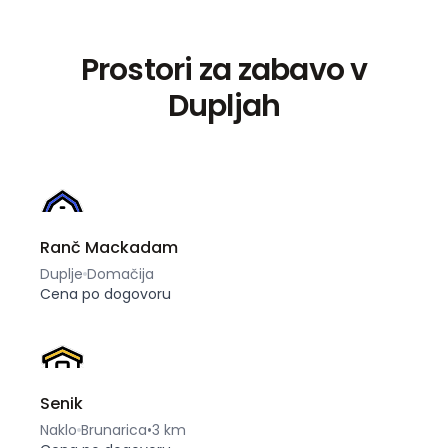
Prostori za zabavo v
Dupljah
Ranč Mackadam
Duplje
Domačija
Cena po dogovoru
Senik
Naklo
Brunarica
•
3 km