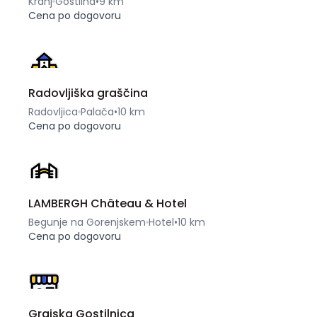
Kranj
Gostilna
•
9 km
Cena po dogovoru
Radovljiška graščina
Radovljica
Palača
•
10 km
Cena po dogovoru
LAMBERGH Château & Hotel
Begunje na Gorenjskem
Hotel
•
10 km
Cena po dogovoru
Grajska Gostilnica