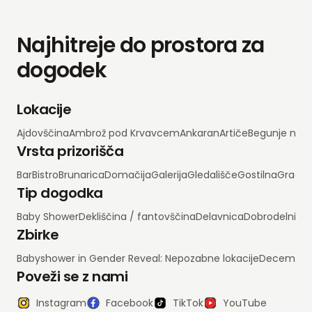
Najhitreje do prostora za
dogodek
Lokacije
Ajdovščina
Ambrož pod Krvavcem
Ankaran
Artiče
Begunje na 
Vrsta prizorišča
Bar
Bistro
Brunarica
Domačija
Galerija
Gledališče
Gostilna
Grad
H
Tip dogodka
Baby Shower
Dekliščina / fantovščina
Delavnica
Dobrodelni d
Zbirke
Babyshower in Gender Reveal: Nepozabne lokacije
Decembrsko
Poveži se z nami
Instagram
Facebook
TikTok
YouTube