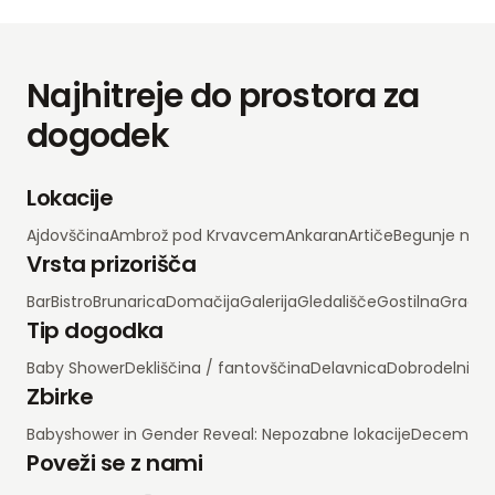
Najhitreje do prostora za
dogodek
Lokacije
Ajdovščina
Ambrož pod Krvavcem
Ankaran
Artiče
Begunje na 
Vrsta prizorišča
Bar
Bistro
Brunarica
Domačija
Galerija
Gledališče
Gostilna
Grad
H
Tip dogodka
Baby Shower
Dekliščina / fantovščina
Delavnica
Dobrodelni d
Zbirke
Babyshower in Gender Reveal: Nepozabne lokacije
Decembrsko
Poveži se z nami