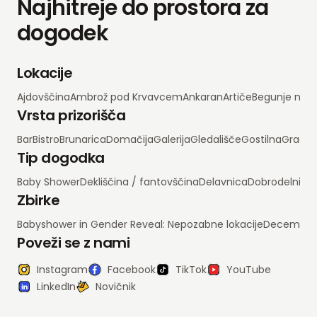
Najhitreje do prostora za
dogodek
Lokacije
Ajdovščina
Ambrož pod Krvavcem
Ankaran
Artiče
Begunje na 
Vrsta prizorišča
Bar
Bistro
Brunarica
Domačija
Galerija
Gledališče
Gostilna
Grad
H
Tip dogodka
Baby Shower
Dekliščina / fantovščina
Delavnica
Dobrodelni d
Zbirke
Babyshower in Gender Reveal: Nepozabne lokacije
Decembrsko
Poveži se z nami
Instagram
Facebook
TikTok
YouTube
LinkedIn
Novičnik