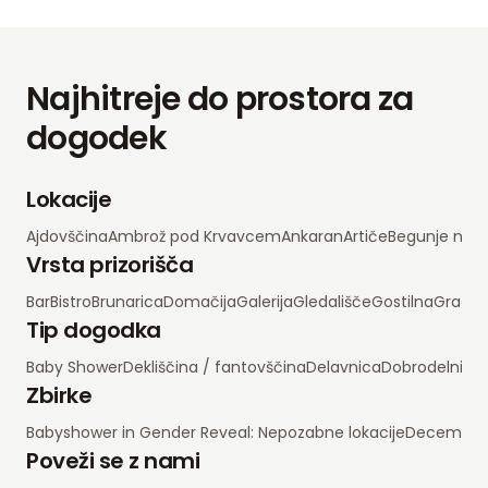
Najhitreje do prostora za
dogodek
Lokacije
Ajdovščina
Ambrož pod Krvavcem
Ankaran
Artiče
Begunje na 
Vrsta prizorišča
Bar
Bistro
Brunarica
Domačija
Galerija
Gledališče
Gostilna
Grad
H
Tip dogodka
Baby Shower
Dekliščina / fantovščina
Delavnica
Dobrodelni d
Zbirke
Babyshower in Gender Reveal: Nepozabne lokacije
Decembrsko
Poveži se z nami