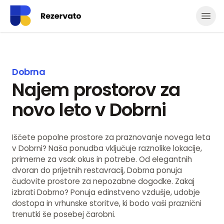
Odpr
Dobrna
Najem prostorov za
novo leto v Dobrni
Iščete popolne prostore za praznovanje novega leta
v Dobrni? Naša ponudba vključuje raznolike lokacije,
primerne za vsak okus in potrebe. Od elegantnih
dvoran do prijetnih restavracij, Dobrna ponuja
čudovite prostore za nepozabne dogodke. Zakaj
izbrati Dobrno? Ponuja edinstveno vzdušje, udobje
dostopa in vrhunske storitve, ki bodo vaši praznični
trenutki še posebej čarobni.