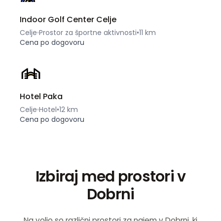
Indoor Golf Center Celje
Celje
Prostor za športne aktivnosti
•
11 km
Cena po dogovoru
Hotel Paka
Celje
Hotel
•
12 km
Cena po dogovoru
Izbiraj med prostori v
Dobrni
Na voljo so različni prostori za najem v Dobrni, ki