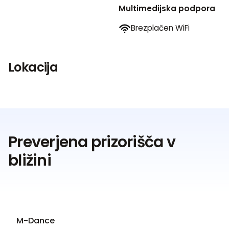
Multimedijska podpora
Oddano bo neobvezujoče povpraševanje
Brezplačen WiFi
Lokacija
Preverjena prizorišča v
bližini
M-Dance