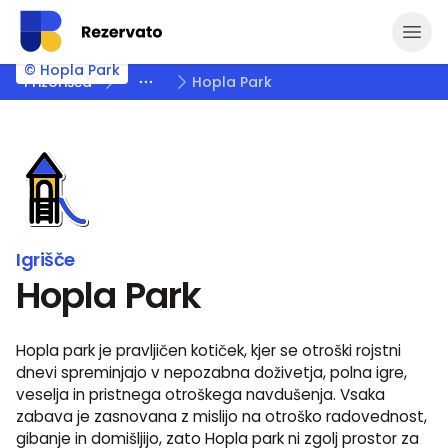
Odpr
©
Hopla Park
Prizorišča
Hopla Park
Igrišče
Hopla Park
Hopla park je pravljičen kotiček, kjer se otroški rojstni 
dnevi spreminjajo v nepozabna doživetja, polna igre, 
veselja in pristnega otroškega navdušenja. Vsaka 
zabava je zasnovana z mislijo na otroško radovednost, 
gibanje in domišljijo, zato Hopla park ni zgolj prostor za 