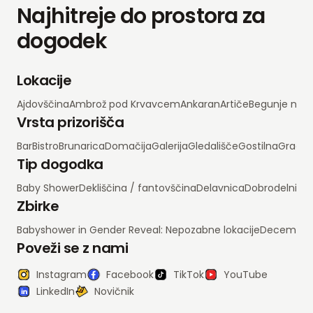
Najhitreje do prostora za
dogodek
Lokacije
Ajdovščina
Ambrož pod Krvavcem
Ankaran
Artiče
Begunje na 
Vrsta prizorišča
Bar
Bistro
Brunarica
Domačija
Galerija
Gledališče
Gostilna
Grad
H
Tip dogodka
Baby Shower
Dekliščina / fantovščina
Delavnica
Dobrodelni d
Zbirke
Babyshower in Gender Reveal: Nepozabne lokacije
Decembrsko
Poveži se z nami
Instagram
Facebook
TikTok
YouTube
LinkedIn
Novičnik