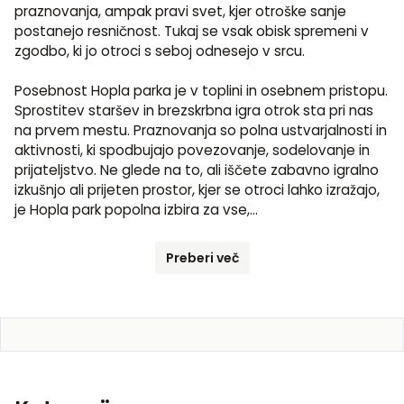
praznovanja, ampak pravi svet, kjer otroške sanje 
postanejo resničnost. Tukaj se vsak obisk spremeni v 
zgodbo, ki jo otroci s seboj odnesejo v srcu.

Posebnost Hopla parka je v toplini in osebnem pristopu. 
Sprostitev staršev in brezskrbna igra otrok sta pri nas 
na prvem mestu. Praznovanja so polna ustvarjalnosti in 
aktivnosti, ki spodbujajo povezovanje, sodelovanje in 
prijateljstvo. Ne glede na to, ali iščete zabavno igralno 
izkušnjo ali prijeten prostor, kjer se otroci lahko izražajo, 
je Hopla park popolna izbira za vse,
...
Preberi več
Kontaktiraj ponudnika
Registriraj se