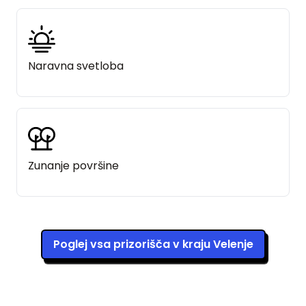
Naravna svetloba
Zunanje površine
Poglej vsa prizorišča v kraju Velenje