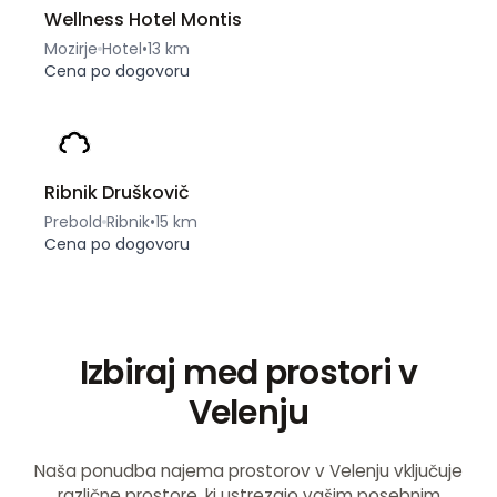
Wellness Hotel Montis
Mozirje
Hotel
•
13 km
Cena po dogovoru
Ribnik Druškovič
Prebold
Ribnik
•
15 km
Cena po dogovoru
Izbiraj med prostori v
Velenju
Naša ponudba najema prostorov v Velenju vključuje
različne prostore, ki ustrezajo vašim posebnim