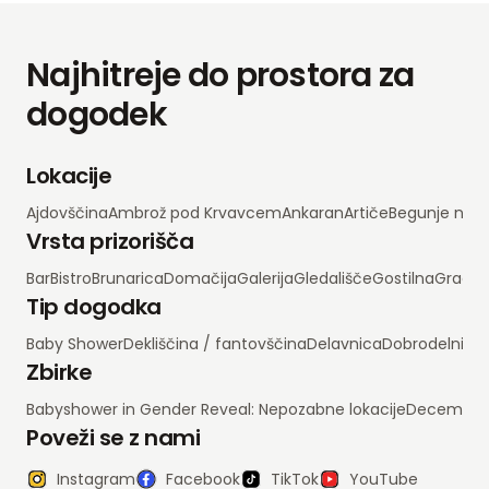
Najhitreje do prostora za
dogodek
Lokacije
Ajdovščina
Ambrož pod Krvavcem
Ankaran
Artiče
Begunje na 
Vrsta prizorišča
Bar
Bistro
Brunarica
Domačija
Galerija
Gledališče
Gostilna
Grad
H
Tip dogodka
Baby Shower
Dekliščina / fantovščina
Delavnica
Dobrodelni d
Zbirke
Babyshower in Gender Reveal: Nepozabne lokacije
Decembrsko
Poveži se z nami
Instagram
Facebook
TikTok
YouTube