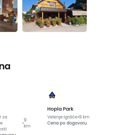
rna
Hopla Park
r za
Velenje
Igrišče
•
9 km
9
ne
•
Cena po dogovoru
km
osti