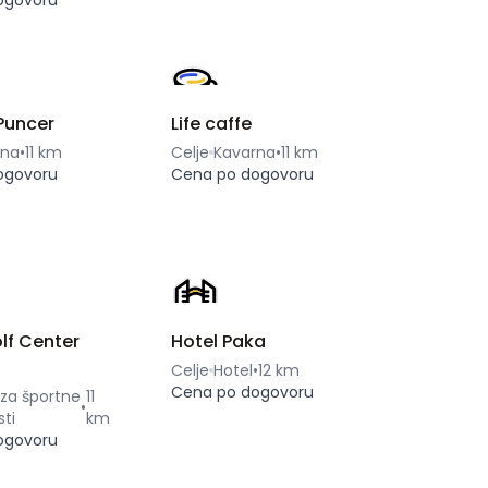
ogovoru
Puncer
Life caffe
lna
•
11 km
Celje
Kavarna
•
11 km
ogovoru
Cena po dogovoru
lf Center
Hotel Paka
Celje
Hotel
•
12 km
Cena po dogovoru
 za športne
11
•
sti
km
ogovoru