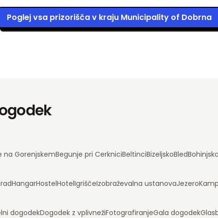
Poglej vsa prizorišča v kraju Municipality of Dobrna
 dogodek
e na Gorenjskem
Begunje pri Cerknici
Beltinci
Bizeljsko
Bled
Bohinjsk
rad
Hangar
Hostel
Hotel
Igrišče
Izobraževalna ustanova
Jezero
Kam
lni dogodek
Dogodek z vplivneži
Fotografiranje
Gala dogodek
Glas