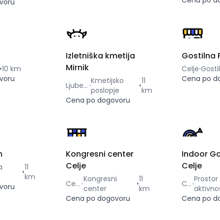
Cena po d
voru
Izletniška kmetija
Gostilna 
Mirnik
•
10 km
Celje
Gosti
voru
Cena po d
Kmetijsko
11
Ljubečna
•
poslopje
km
Cena po dogovoru
m
Kongresni center
Indoor Go
Celje
Celje
a
11
•
km
Kongresni
11
Prostor
Celje
•
Celje
voru
center
km
aktivno
Cena po dogovoru
Cena po d