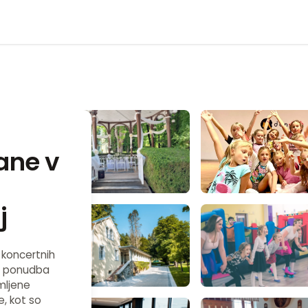
ane v
-
j
 koncertnih
ša ponudba
mljene
, kot so