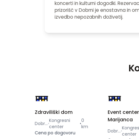
koncerti in kulturni dogodki. Rezervac
prizorišč v Dobrni je enostavna in 
izvedbo nepozabnih doživetij.
Ko
Zdraviliški dom
Event cente
Marijanca
Kongresni
0
Dobrna
•
center
km
Kongres
Dobrna
Cena po dogovoru
center