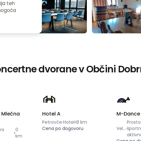
ija teh
omogoča
ncertne dvorane v Občini Dob
r Mlečna
Hotel A
M-Dance
Petrovče
Hotel
•
8 km
Prosto
Cena po dogovoru
Velenje
šport
ni
0
•
aktivn
km