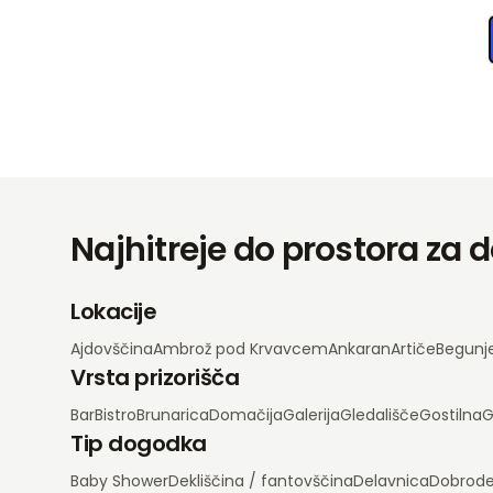
Najhitreje do prostora za
Lokacije
Ajdovščina
Ambrož pod Krvavcem
Ankaran
Artiče
Begunj
Vrsta prizorišča
Bar
Bistro
Brunarica
Domačija
Galerija
Gledališče
Gostilna
G
Tip dogodka
Baby Shower
Dekliščina / fantovščina
Delavnica
Dobrode