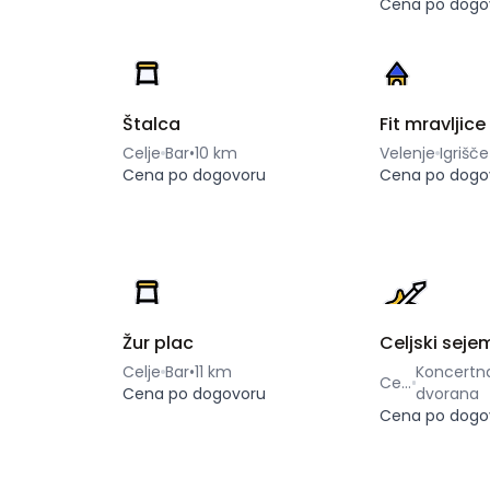
Cena po dogo
Štalca
Fit mravljice
Celje
Bar
•
10 km
Velenje
Igrišče
Cena po dogovoru
Cena po dogo
Žur plac
Celjski seje
Celje
Bar
•
11 km
Koncertn
Celje
Cena po dogovoru
dvorana
Cena po dogo