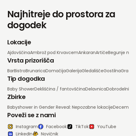
Najhitreje do prostora za
dogodek
Lokacije
Ajdovščina
Ambrož pod Krvavcem
Ankaran
Artiče
Begunje na 
Vrsta prizorišča
Bar
Bistro
Brunarica
Domačija
Galerija
Gledališče
Gostilna
Grad
H
Tip dogodka
Baby Shower
Dekliščina / fantovščina
Delavnica
Dobrodelni d
Zbirke
Babyshower in Gender Reveal: Nepozabne lokacije
Decembrsko
Poveži se z nami
Instagram
Facebook
TikTok
YouTube
LinkedIn
Novičnik