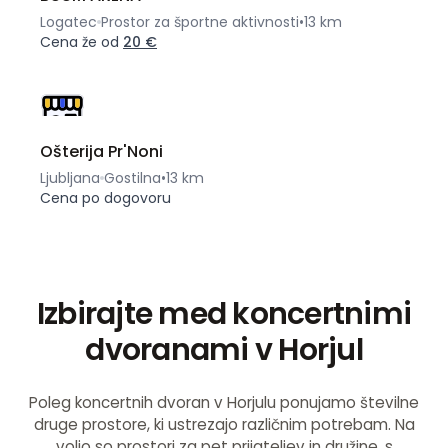
Logatec
Prostor za športne aktivnosti
•
13 km
Cena že od
20 €
Ošterija Pr'Noni
Ljubljana
Gostilna
•
13 km
Cena po dogovoru
Izbirajte med koncertnimi
dvoranami v Horjul
Poleg koncertnih dvoran v Horjulu ponujamo številne
druge prostore, ki ustrezajo različnim potrebam. Na
voljo so prostori za pet prijateljev in družine, s