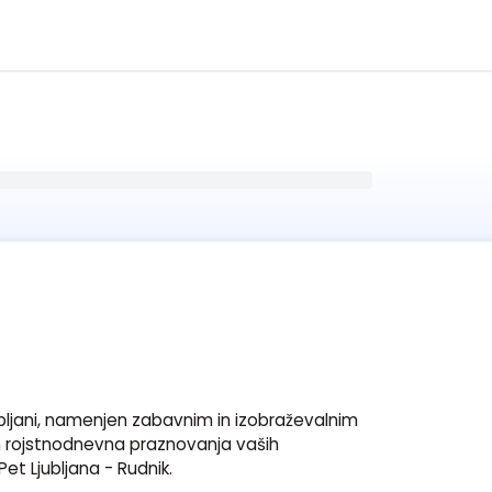
Kon
Ime
*
ubljani, namenjen zabavnim in izobraževalnim 
n rojstnodnevna praznovanja vaših 
t Ljubljana - Rudnik.

Priimek