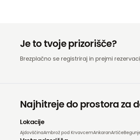
Je to tvoje prizorišče?
Brezplačno se registriraj in prejmi rezervac
Najhitreje do prostora za
Lokacije
Ajdovščina
Ambrož pod Krvavcem
Ankaran
Artiče
Begunj