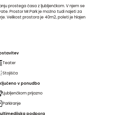
janju prostega časa z ljubljenčkom. V njem se 
Vrsta 
Strinja
vate. Prostor Mr.Park je možno tudi najeti za 
e-na
. Velikost prostora je 40m2, poleti je hlajen 
ponudbi
po
Datum
*
Opis d
ostavitev
Teater
Stojišča
ključeno v ponudbo
Ljubljenčkom prijazno
Parkiranje
ultimedijska podpora