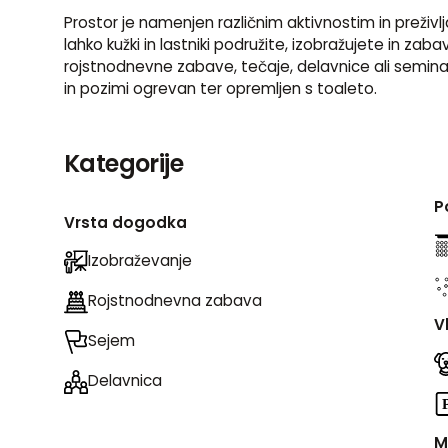
Prostor je namenjen različnim aktivnostim in preživl
lahko kužki in lastniki podružite, izobražujete in zaba
rojstnodnevne zabave, tečaje, delavnice ali seminarje
in pozimi ogrevan ter opremljen s toaleto.
Kategorije
P
Vrsta dogodka
Izobraževanje
Rojstnodnevna zabava
V
Sejem
Delavnica
M