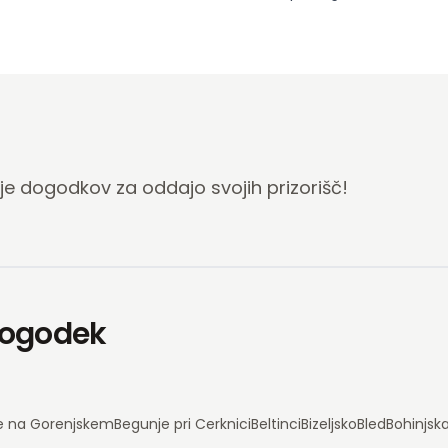
ije dogodkov za oddajo svojih prizorišč!
 dogodek
e na Gorenjskem
Begunje pri Cerknici
Beltinci
Bizeljsko
Bled
Bohinjsk