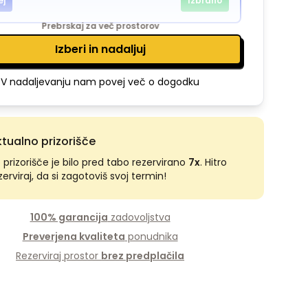
ej
Izbrano
Prebrskaj za več prostorov
Izberi in nadaljuj
V nadaljevanju nam povej več o dogodku
tualno prizorišče
 prizorišče je bilo pred tabo rezervirano
7
x
. Hitro
zerviraj, da si zagotoviš svoj termin!
100% garancija
zadovoljstva
Preverjena kvaliteta
ponudnika
Rezerviraj prostor
brez predplačila