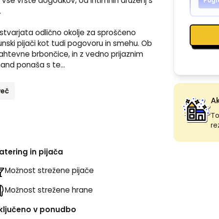
a vse vrste dogodkov, od intimnih druženj s 
Pogl


ustvarjata odlično okolje za sproščeno 
unski pijači kot tudi pogovoru in smehu. Ob 
 zahtevne brbončice, in z vedno prijaznim 
inand ponaša s te
...
več
Ak
To
re
atering in pijača
Možnost strežene pijače
Možnost strežene hrane
ključeno v ponudbo