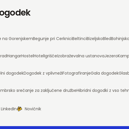
 dogodek
e na Gorenjskem
Begunje pri Cerknici
Beltinci
Bizeljsko
Bled
Bohinjsk
rad
Hangar
Hostel
Hotel
Igrišče
Izobraževalna ustanova
Jezero
Kam
lni dogodek
Dogodek z vplivneži
Fotografiranje
Gala dogodek
Glas
mbrsko srečanje za zaključene družbe
Hibridni dogodki z vso te
LinkedIn
Novičnik