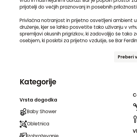
vrati in nasmejanimi obrazi. Bar je popoln prostor z
prijatelji do večjih praznovanj in posebnih priložnosti. 
Privlačna notranjost in prijetno osvetljeni ambient 
druženje, kjer se lahko posvetite tako uživanju v vrh
spremljavi okusnih prigrizkov, ki zadovoljijo še tako
osebjem, ki poskrbi za prijetno vzdušje, se Bar Ferd
Preberi 
Kategorije
C
Vrsta dogodka
Baby Shower
Obletnica
V
Izobraževanje