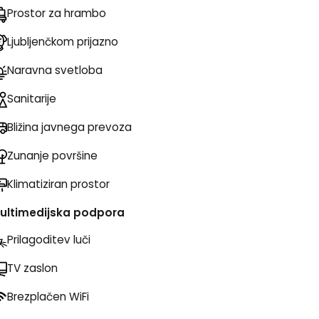
Prostor za hrambo
Ljubljenčkom prijazno
Naravna svetloba
Sanitarije
Bližina javnega prevoza
Zunanje površine
Klimatiziran prostor
ultimedijska podpora
Prilagoditev luči
TV zaslon
Brezplačen WiFi