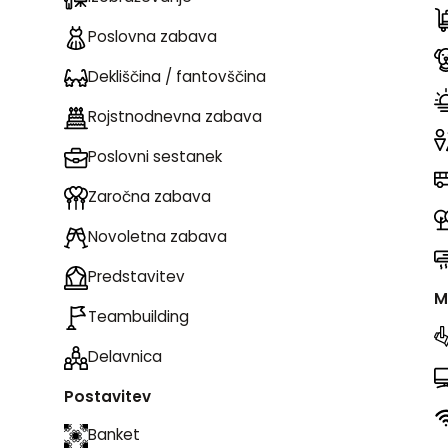
Poslovna zabava
Dekliščina / fantovščina
Rojstnodnevna zabava
Poslovni sestanek
Zaročna zabava
Novoletna zabava
Predstavitev
M
Teambuilding
Delavnica
Postavitev
Banket