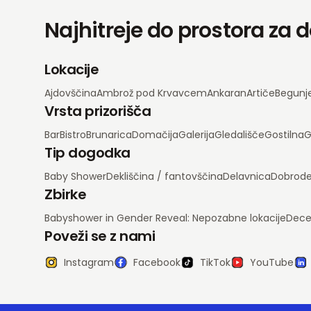
Najhitreje do prostora za
Lokacije
Ajdovščina
Ambrož pod Krvavcem
Ankaran
Artiče
Begunj
Vrsta prizorišča
Bar
Bistro
Brunarica
Domačija
Galerija
Gledališče
Gostilna
G
Tip dogodka
Baby Shower
Dekliščina / fantovščina
Delavnica
Dobrode
Zbirke
Babyshower in Gender Reveal: Nepozabne lokacije
Dece
Poveži se z nami
Instagram
Facebook
TikTok
YouTube