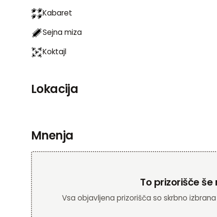
Kabaret
Sejna miza
Koktajl
Lokacija
Mnenja
To prizorišče š
Vsa objavljena prizorišča so skrbno izbrana