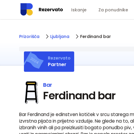
Iskanje
Za ponudnike
Prizorišča
Ljubljana
Ferdinand bar
Rezervato
2024
Partner
Bar
Ferdinand bar
Bar Ferdinand je edinstven kotiček v srcu starega me
izvrstna pijača in prijetno vzdušje. Ne glede na to, ali 
izbranih vinih ali pa preizkusiti bogato ponudbo piv,