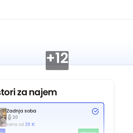
+
12
tori za najem
Zadnja soba
20
cena od
20 €