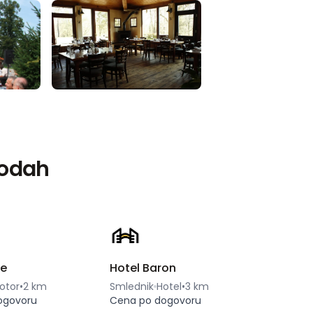
vodah
je
Hotel Baron
otor
•
2 km
Smlednik
Hotel
•
3 km
ogovoru
Cena po dogovoru