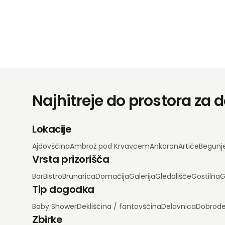
Najhitreje do prostora za
Lokacije
Ajdovščina
Ambrož pod Krvavcem
Ankaran
Artiče
Begunj
Vrsta prizorišča
Bar
Bistro
Brunarica
Domačija
Galerija
Gledališče
Gostilna
G
Tip dogodka
Baby Shower
Dekliščina / fantovščina
Delavnica
Dobrode
Zbirke