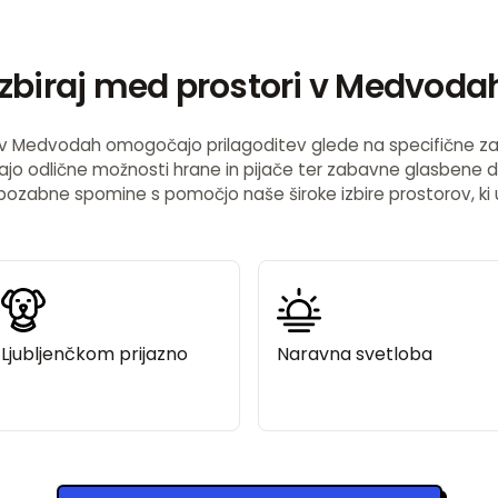
Izbiraj med prostori v Medvoda
e v Medvodah omogočajo prilagoditev glede na specifične zaht
nujajo odlične možnosti hrane in pijače ter zabavne glasbene
ozabne spomine s pomočjo naše široke izbire prostorov, k
Ljubljenčkom prijazno
Naravna svetloba