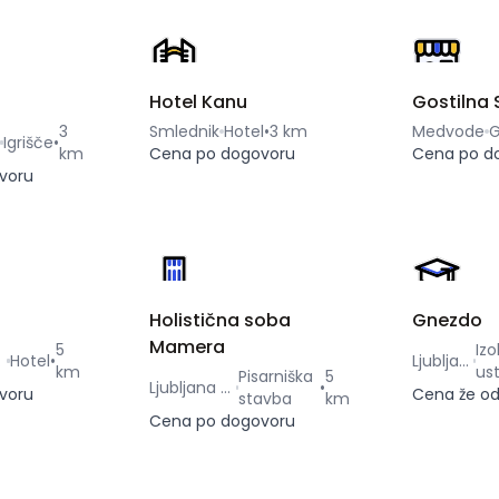
Hotel Kanu
Gostilna
3
Smlednik
Hotel
•
3 km
Medvode
G
Igrišče
•
km
Cena po dogovoru
Cena po d
voru
Holistična soba
Gnezdo
Mamera
5
Iz
vid
Hotel
•
Ljubljana - Šentvid
km
us
Pisarniška
5
Ljubljana - Šentvid
•
voru
Cena že o
stavba
km
Cena po dogovoru