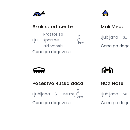
Skok šport center
Mali Medo
Prostor za
3
Ljubljana - Šmartno
Ljubljana
športne
•
km
aktivnosti
Cena po dogo
Cena po dogovoru
Posestvo Ruska dača
NOX Hotel
5
Ljubljana - Šmartno
Muzej
•
Ljubljana - Šent
km
Cena po dogovoru
Cena po dogo