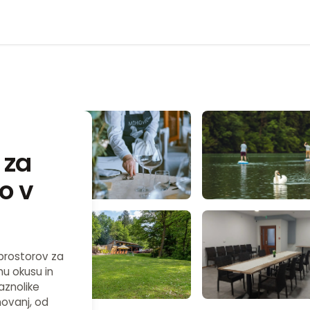
 za
o v
prostorov za
mu okusu in
aznolike
novanj, od