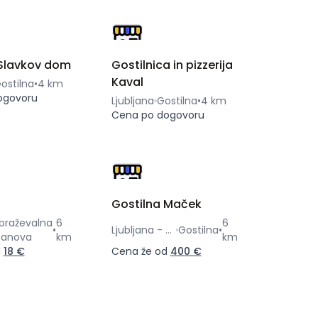
 Slavkov dom
Gostilnica in pizzerija
Kaval
ostilna
•
4 km
ogovoru
Ljubljana
Gostilna
•
4 km
Cena po dogovoru
Gostilna Maček
obraževalna
6
6
•
Ljubljana - Šmartno
Gostilna
•
tanova
km
km
d
18 €
Cena že od
400 €