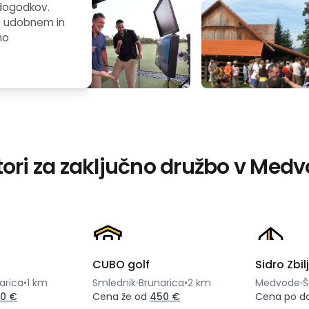
 dogodkov.
 v udobnem in
no
tori za zaključno družbo v Med
CUBO golf
Sidro Zbil
arica
•
1 km
Smlednik
Brunarica
•
2 km
Medvode
Š
0 €
Cena že od
450 €
Cena po d