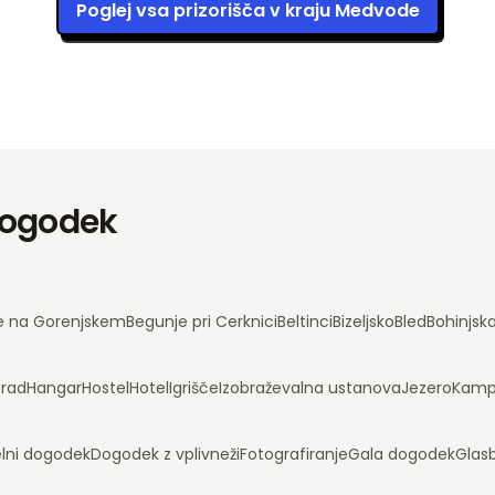
Poglej vsa prizorišča v kraju Medvode
 dogodek
e na Gorenjskem
Begunje pri Cerknici
Beltinci
Bizeljsko
Bled
Bohinjsk
rad
Hangar
Hostel
Hotel
Igrišče
Izobraževalna ustanova
Jezero
Kam
lni dogodek
Dogodek z vplivneži
Fotografiranje
Gala dogodek
Glas