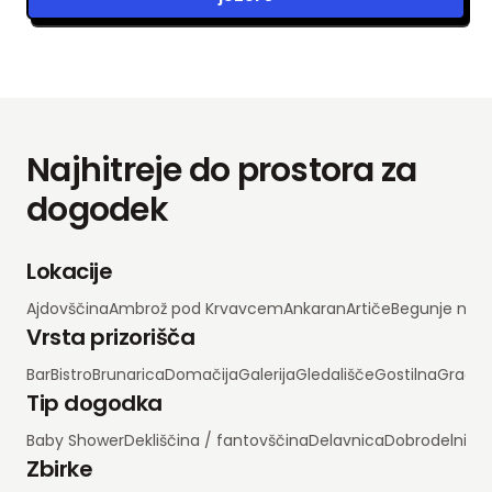
Najhitreje do prostora za
dogodek
Lokacije
Ajdovščina
Ambrož pod Krvavcem
Ankaran
Artiče
Begunje na 
Vrsta prizorišča
Bar
Bistro
Brunarica
Domačija
Galerija
Gledališče
Gostilna
Grad
H
Tip dogodka
Baby Shower
Dekliščina / fantovščina
Delavnica
Dobrodelni d
Zbirke