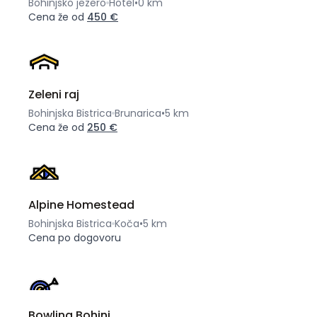
Bohinjsko jezero
Hotel
•
0 km
Cena že od
450 €
Zeleni raj
Bohinjska Bistrica
Brunarica
•
5 km
Cena že od
250 €
Alpine Homestead
Bohinjska Bistrica
Koča
•
5 km
Cena po dogovoru
Bowling Bohinj