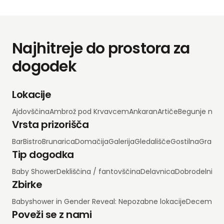
Najhitreje do prostora za
dogodek
Lokacije
Ajdovščina
Ambrož pod Krvavcem
Ankaran
Artiče
Begunje na 
Vrsta prizorišča
Bar
Bistro
Brunarica
Domačija
Galerija
Gledališče
Gostilna
Grad
H
Tip dogodka
Baby Shower
Dekliščina / fantovščina
Delavnica
Dobrodelni d
Zbirke
Babyshower in Gender Reveal: Nepozabne lokacije
Decembrsko
Poveži se z nami