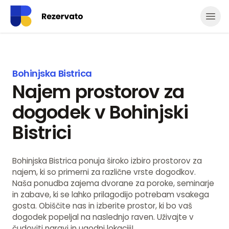
Odpr
Bohinjska Bistrica
Najem prostorov za
dogodek v Bohinjski
Bistrici
Bohinjska Bistrica ponuja široko izbiro prostorov za
najem, ki so primerni za različne vrste dogodkov.
Naša ponudba zajema dvorane za poroke, seminarje
in zabave, ki se lahko prilagodijo potrebam vsakega
gosta. Obiščite nas in izberite prostor, ki bo vaš
dogodek popeljal na naslednjo raven. Uživajte v
čudoviti naravi in ugodni lokaciji!