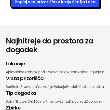
Poglej vsa prizorišča v kraju Škofja Loka
Najhitreje do prostora za
dogodek
Lokacije
Ajdovščina
Ambrož pod Krvavcem
Ankaran
Artiče
Begunje na 
Vrsta prizorišča
Bar
Bistro
Brunarica
Domačija
Galerija
Gledališče
Gostilna
Grad
H
Tip dogodka
Baby Shower
Dekliščina / fantovščina
Delavnica
Dobrodelni d
Zbirke