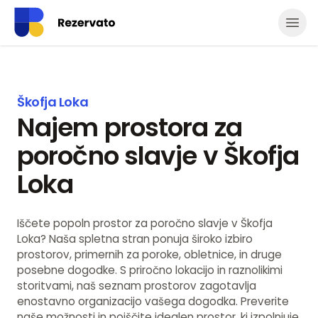
Odpr
Škofja Loka
Najem prostora za
poročno slavje v Škofja
Loka
Iščete popoln prostor za poročno slavje v Škofja
Loka? Naša spletna stran ponuja široko izbiro
prostorov, primernih za poroke, obletnice, in druge
posebne dogodke. S priročno lokacijo in raznolikimi
storitvami, naš seznam prostorov zagotavlja
enostavno organizacijo vašega dogodka. Preverite
naše možnosti in poiščite idealen prostor, ki izpolnjuje