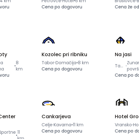
4 km
Petrovče
Hotel
•
6 km
Braslovče
B
voru
Cena po dogovoru
Cena že o
oty
Kozolec pri ribniku
Na jasi
ja
8
Tabor
Domačija
•
8 km
Zuna
•
Tabor
na
km
Cena po dogovoru
površ
voru
Cena po d
Center
Cankarjeva
Hotel Gro
Celje
Kavarna
•
11 km
Vransko
Ho
Cena po dogovoru
Cena po d
 športne
11
•
km