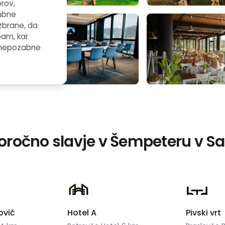
orov,
mbne
zbrane, da
bam, kar
 nepozabne
poročno slavje v Šempeteru v Sav
ovič
Hotel A
Pivski vrt