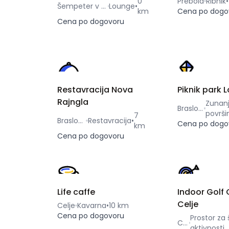
0
Prebold
Ribnik
•
Šempeter v Savinjski dolini
Lounge
•
km
Cena po dogo
Cena po dogovoru
Restavracija Nova
Piknik park L
Rajngla
Zunan
Braslovče
površi
7
Braslovče
Restavracija
•
Cena po dogo
km
Cena po dogovoru
Life caffe
Indoor Golf 
Celje
Celje
Kavarna
•
10 km
Cena po dogovoru
Prostor za
Celje
aktivnosti