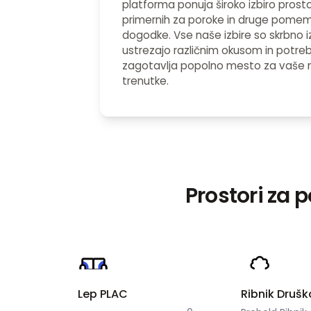
platforma ponuja široko izbiro prost
primernih za poroke in druge pome
dogodke. Vse naše izbire so skrbno i
ustrezajo različnim okusom in potre
zagotavlja popolno mesto za vaše
trenutke.
Prostori za 
Lep PLAC
Ribnik Drušk