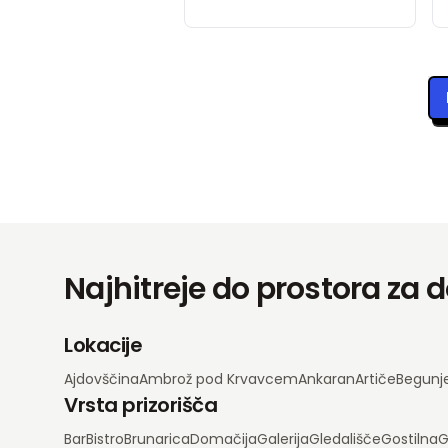
Najhitreje do prostora za
Lokacije
Ajdovščina
Ambrož pod Krvavcem
Ankaran
Artiče
Begunj
Vrsta prizorišča
Bar
Bistro
Brunarica
Domačija
Galerija
Gledališče
Gostilna
G