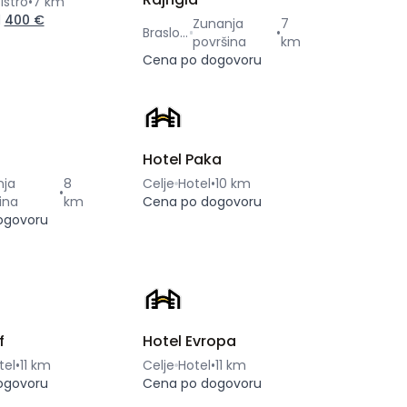
istro
•
7 km
d
400 €
Zunanja
7
Braslovče
•
površina
km
Cena po dogovoru
Hotel Paka
nja
8
Celje
Hotel
•
10 km
•
ina
km
Cena po dogovoru
ogovoru
f
Hotel Evropa
tel
•
11 km
Celje
Hotel
•
11 km
ogovoru
Cena po dogovoru