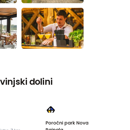
injski dolini
Poročni park Nova
Rajngla