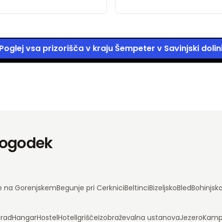
Poglej vsa prizorišča v kraju Šempeter v Savinjski dolin
 dogodek
e na Gorenjskem
Begunje pri Cerknici
Beltinci
Bizeljsko
Bled
Bohinjsk
rad
Hangar
Hostel
Hotel
Igrišče
Izobraževalna ustanova
Jezero
Kam