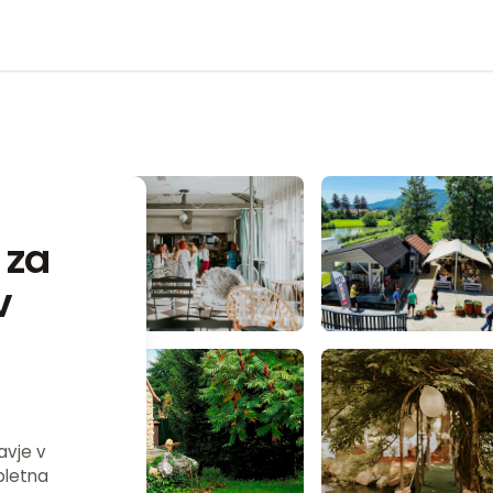
 za
v
avje v
pletna