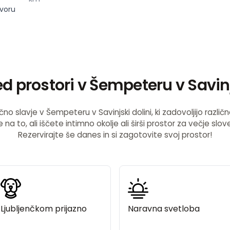
voru
ed prostori v Šempeteru v Savinj
no slavje v Šempeteru v Savinjski dolini, ki zadovoljijo različne 
na to, ali iščete intimno okolje ali širši prostor za večje slo
Rezervirajte še danes in si zagotovite svoj prostor!
Ljubljenčkom prijazno
Naravna svetloba