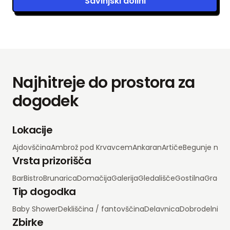
Savinjski dolini
Najhitreje do prostora za
dogodek
Lokacije
Ajdovščina
Ambrož pod Krvavcem
Ankaran
Artiče
Begunje na 
Vrsta prizorišča
Bar
Bistro
Brunarica
Domačija
Galerija
Gledališče
Gostilna
Grad
H
Tip dogodka
Baby Shower
Dekliščina / fantovščina
Delavnica
Dobrodelni d
Zbirke