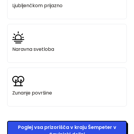
Ljubljenčkom prijazno
Naravna svetloba
Zunanje površine
Poglej vsa prizorišča v kraju Šempeter v