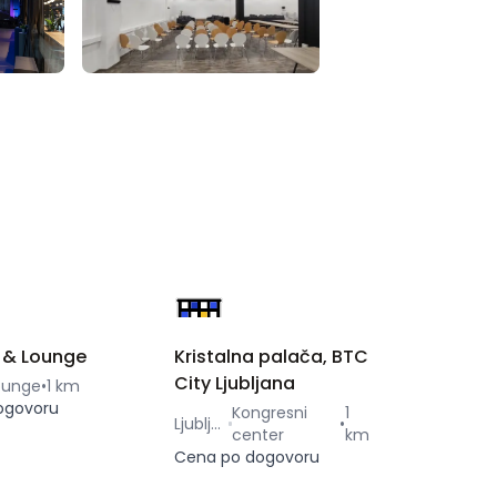
 & Lounge
Kristalna palača, BTC
City Ljubljana
ounge
•
1 km
ogovoru
Kongresni
1
Ljubljana
•
center
km
Cena po dogovoru