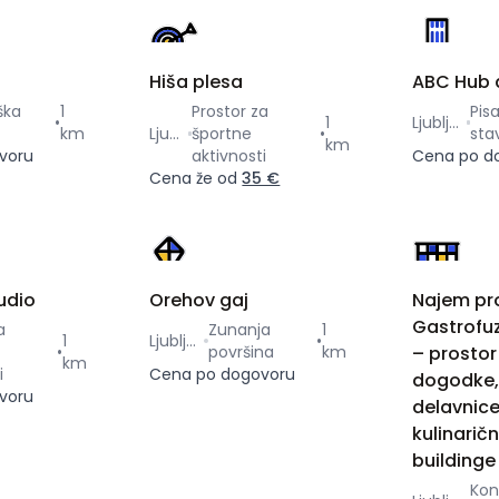
Hiša plesa
ABC Hub 
ška
1
Prostor za
Pis
•
1
Ljubljana
km
Ljubljana
športne
•
sta
km
voru
aktivnosti
Cena po d
Cena že od
35 €
udio
Orehov gaj
Najem pr
Gastrofuz
a
Zunanja
1
1
Ljubljana
•
•
površina
km
– prostor
km
i
Cena po dogovoru
dogodke,
voru
delavnice
kulinarič
buildinge
Kon