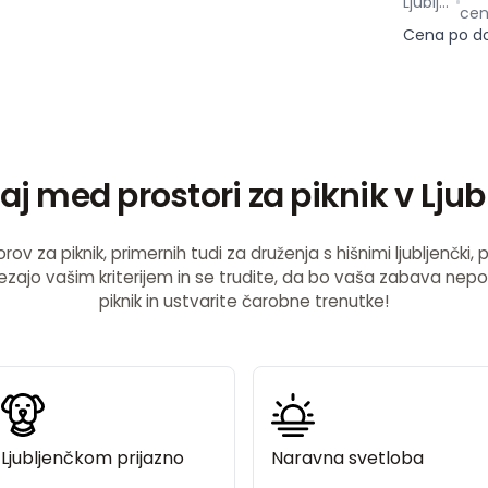
Ljubljana
cen
Cena po d
raj med prostori za piknik v Ljub
orov za piknik, primernih tudi za druženja s hišnimi ljubljenčki
strezajo vašim kriterijem in se trudite, da bo vaša zabava nep
piknik in ustvarite čarobne trenutke!
Ljubljenčkom prijazno
Naravna svetloba