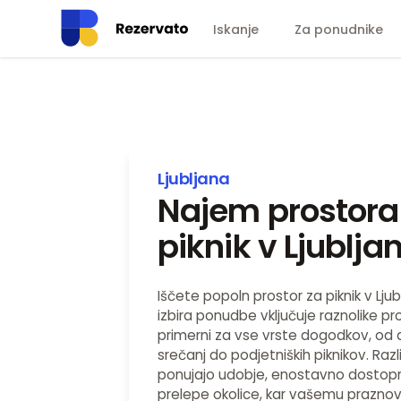
Iskanje
Za ponudnike
Ljubljana
Najem prostora
piknik v Ljubljan
Iščete popoln prostor za piknik v Ljub
izbira ponudbe vključuje raznolike pr
primerni za vse vrste dogodkov, od d
srečanj do podjetniških piknikov. Razl
ponujajo udobje, enostavno dostopn
prelepe okolice, kar vašemu prazno