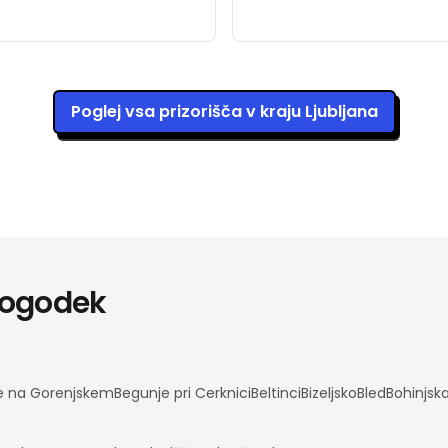
Poglej vsa prizorišča v kraju Ljubljana
 dogodek
e na Gorenjskem
Begunje pri Cerknici
Beltinci
Bizeljsko
Bled
Bohinjsk