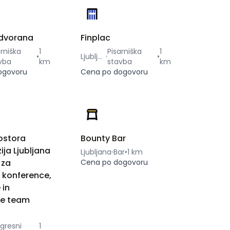
dvorana
Finplac
arniška
1
Pisarniška
1
•
Ljubljana
•
vba
km
stavba
km
ogovoru
Cena po dogovoru
ostora
Bounty Bar
ija Ljubljana
Ljubljana
Bar
•
1 km
 za
Cena po dogovoru
 konference,
 in
ne team
gresni
1