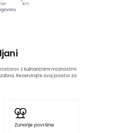
•
ter
km
ogovoru
ljani
, prostorov z kulinaričnimi možnostmi
ozabna. Rezervirajte svoj prostor za
Zunanje površine