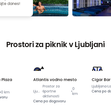
ajte danes!
Prostori za piknik v Ljubljani
 Plaza
Atlantis vodno mesto
Cigar Bar
Prostor za
Ljubljana
L
0
Ljubljana
športne
•
Cena po d
•
0 km
km
aktivnosti
voru
Cena po dogovoru