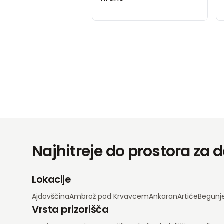
Najhitreje do prostora za
Lokacije
Ajdovščina
Ambrož pod Krvavcem
Ankaran
Artiče
Begunj
Vrsta prizorišča