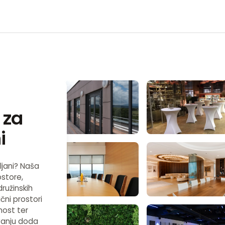
 za
i
ljani? Naša
ostore,
ružinskih
ični prostori
ost ter
vanju doda