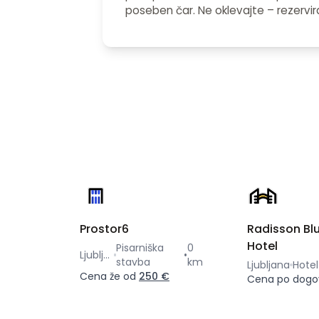
poseben čar. Ne oklevajte – rezervir
Prostor6
Radisson Blu
Hotel
Pisarniška
0
Ljubljana
•
stavba
km
Ljubljana
Hotel
Cena že od
250 €
Cena po dogo