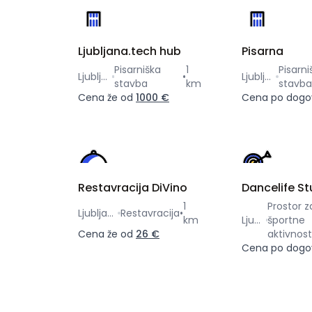
Ljubljana.tech hub
Pisarna
Pisarniška
1
Pisarni
Ljubljana
•
Ljubljana
stavba
km
stavba
Cena že od
1000 €
Cena po dogo
Restavracija DiVino
Dancelife St
1
Prostor z
Ljubljana
Restavracija
•
km
Ljubljana
športne
Cena že od
26 €
aktivnost
Cena po dogo