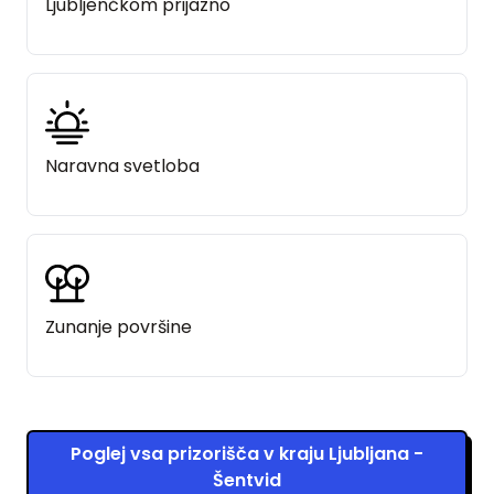
Ljubljenčkom prijazno
Naravna svetloba
Zunanje površine
Poglej vsa prizorišča v kraju Ljubljana -
Šentvid