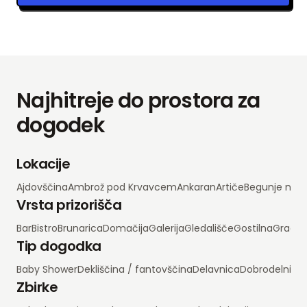
Najhitreje do prostora za
dogodek
Lokacije
Ajdovščina
Ambrož pod Krvavcem
Ankaran
Artiče
Begunje na 
Vrsta prizorišča
Bar
Bistro
Brunarica
Domačija
Galerija
Gledališče
Gostilna
Grad
H
Tip dogodka
Baby Shower
Dekliščina / fantovščina
Delavnica
Dobrodelni d
Zbirke