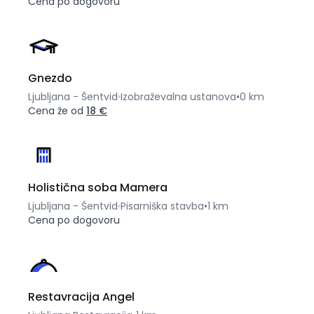
Cena po dogovoru
Gnezdo
Ljubljana - Šentvid
Izobraževalna ustanova
•
0 km
Cena že od
18 €
Holistična soba Mamera
Ljubljana - Šentvid
Pisarniška stavba
•
1 km
Cena po dogovoru
Restavracija Angel