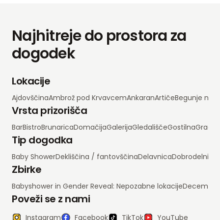
Najhitreje do prostora za
dogodek
Lokacije
Ajdovščina
Ambrož pod Krvavcem
Ankaran
Artiče
Begunje na 
Vrsta prizorišča
Bar
Bistro
Brunarica
Domačija
Galerija
Gledališče
Gostilna
Grad
H
Tip dogodka
Baby Shower
Dekliščina / fantovščina
Delavnica
Dobrodelni d
Zbirke
Babyshower in Gender Reveal: Nepozabne lokacije
Decembrsko
Poveži se z nami
Instagram
Facebook
TikTok
YouTube