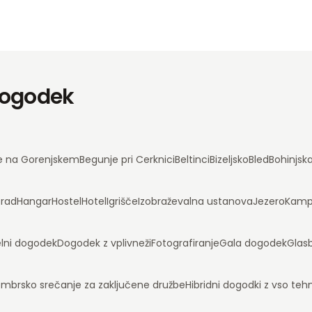
 dogodek
e na Gorenjskem
Begunje pri Cerknici
Beltinci
Bizeljsko
Bled
Bohinjsk
rad
Hangar
Hostel
Hotel
Igrišče
Izobraževalna ustanova
Jezero
Kam
lni dogodek
Dogodek z vplivneži
Fotografiranje
Gala dogodek
Glas
mbrsko srečanje za zaključene družbe
Hibridni dogodki z vso te