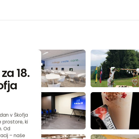
za 18.
ofja
 dan v Škofja
prostore, ki
m. Od
acij – naše