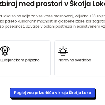
Izbiraj med prostori v Škofja Lok
ja Loka so na voljo za vse vrste praznovanj, vključno z 18. ro
iroko paleto kulinaričnih možnosti in glasbene izbire, kar zago
šo posebnost. Uživajte v odlični postrežbi in edinstvenem vz
Ljubljenčkom prijazno
Naravna svetloba
Poglej vsa prizorišča v kraju Škofja Loka