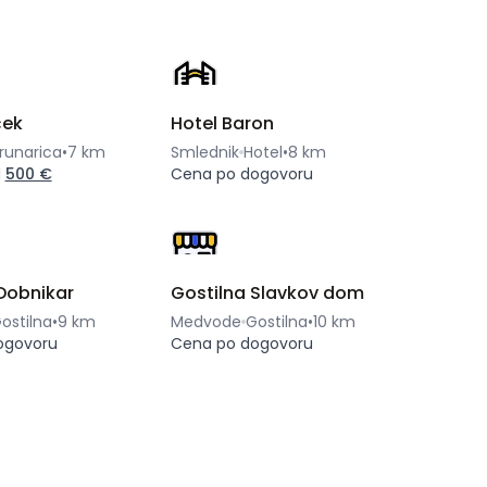
ček
Hotel Baron
runarica
•
7 km
Smlednik
Hotel
•
8 km
d
500 €
Cena po dogovoru
Dobnikar
Gostilna Slavkov dom
ostilna
•
9 km
Medvode
Gostilna
•
10 km
ogovoru
Cena po dogovoru