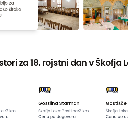
bijo za
ašo široko
s!
stori za 18. rojstni dan v Škofja 
Gostilna Starman
Gostišče
tel
•
2 km
Škofja Loka
Gostilna
•
3 km
Škofja Loka
voru
Cena po dogovoru
Cena po d