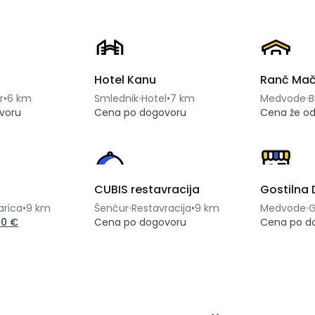
Hotel Kanu
Ranč Ma
r
•
6 km
Smlednik
Hotel
•
7 km
Medvode
B
voru
Cena po dogovoru
Cena že o
CUBIS restavracija
Gostilna 
arica
•
9 km
Šenčur
Restavracija
•
9 km
Medvode
G
0 €
Cena po dogovoru
Cena po d