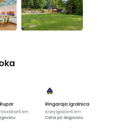
Loka
 Rupar
Ringaraja Igralnica
Gostilna
•
5 km
Kranj
Igrišče
•
6 km
ogovoru
Cena po dogovoru