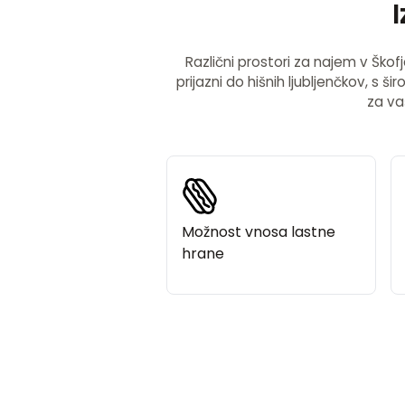
Različni prostori za najem v Škof
prijazni do hišnih ljubljenčkov, s š
za va
Možnost vnosa lastne
hrane