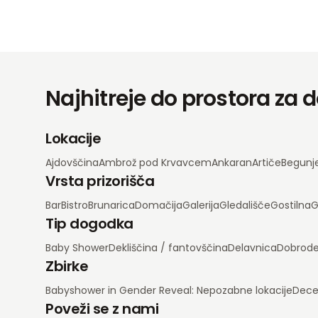
Najhitreje do prostora za
Lokacije
Ajdovščina
Ambrož pod Krvavcem
Ankaran
Artiče
Begunj
Vrsta prizorišča
Bar
Bistro
Brunarica
Domačija
Galerija
Gledališče
Gostilna
G
Tip dogodka
Baby Shower
Dekliščina / fantovščina
Delavnica
Dobrode
Zbirke
Babyshower in Gender Reveal: Nepozabne lokacije
Dece
Poveži se z nami