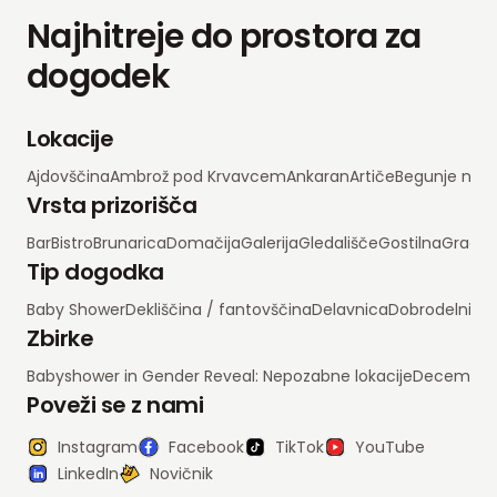
Najhitreje do prostora za
dogodek
Lokacije
Ajdovščina
Ambrož pod Krvavcem
Ankaran
Artiče
Begunje na 
Vrsta prizorišča
Bar
Bistro
Brunarica
Domačija
Galerija
Gledališče
Gostilna
Grad
H
Tip dogodka
Baby Shower
Dekliščina / fantovščina
Delavnica
Dobrodelni d
Zbirke
Babyshower in Gender Reveal: Nepozabne lokacije
Decembrsko
Poveži se z nami
Instagram
Facebook
TikTok
YouTube
LinkedIn
Novičnik