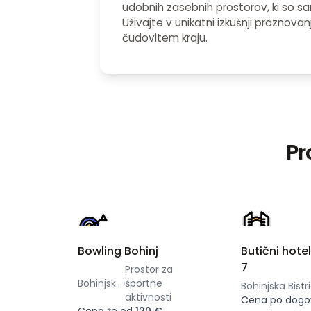
udobnih zasebnih prostorov, ki so s
Uživajte v unikatni izkušnji praznova
čudovitem kraju.
Pr
Bowling Bohinj
Butični hote
7
Prostor za
Bohinjska Bistrica
športne
Bohinjska Bistr
aktivnosti
Cena po dogo