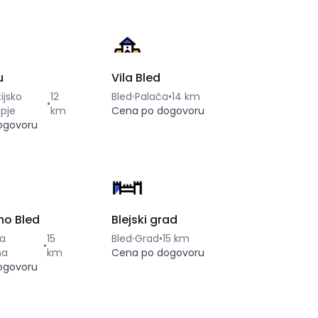
u
Vila Bled
ijsko
12
Bled
Palača
•
14 km
•
opje
km
Cena po dogovoru
ogovoru
bno Bled
Blejski grad
a
15
Bled
Grad
•
15 km
•
na
km
Cena po dogovoru
ogovoru