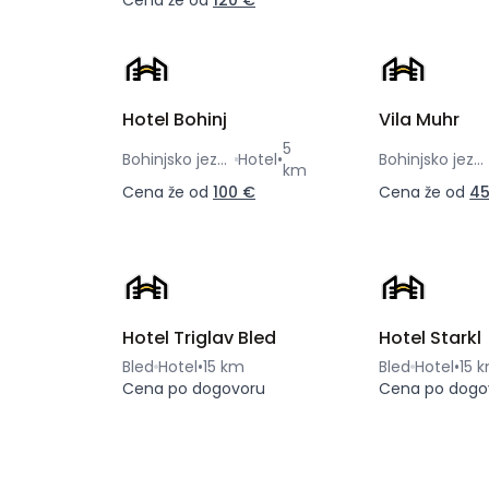
Cena že od
120 €
Hotel Bohinj
Vila Muhr
5
Bohinjsko jezero
Hotel
•
Bohinjsko jezero
km
Cena že od
100 €
Cena že od
45
Hotel Triglav Bled
Hotel Starkl
Bled
Hotel
•
15 km
Bled
Hotel
•
15 
Cena po dogovoru
Cena po dogo