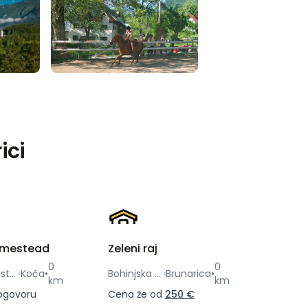
ici
omestead
Zeleni raj
0
0
Bohinjska Bistrica
Koča
•
Bohinjska Bistrica
Brunarica
•
km
km
ogovoru
Cena že od
250 €