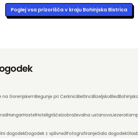
Poglej vsa prizorišča v kraju Bohinjska Bistrica
 dogodek
e na Gorenjskem
Begunje pri Cerknici
Beltinci
Bizeljsko
Bled
Bohinjsk
rad
Hangar
Hostel
Hotel
Igrišče
Izobraževalna ustanova
Jezero
Kam
lni dogodek
Dogodek z vplivneži
Fotografiranje
Gala dogodek
Glas