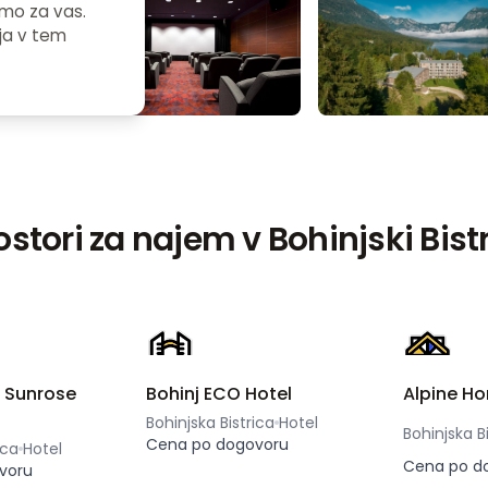
amo za vas.
nja v tem
ostori za najem v Bohinjski Bistr
l Sunrose
Bohinj ECO Hotel
Alpine H
Bohinjska Bistrica
Hotel
Cena po dogovoru
ica
Hotel
Cena po d
voru