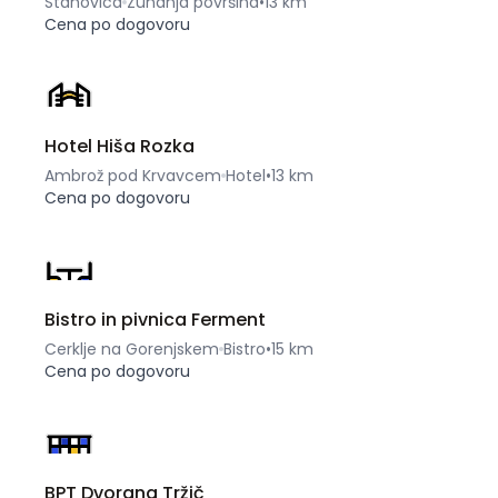
Stahovica
Zunanja površina
•
13 km
Cena po dogovoru
Hotel Hiša Rozka
Ambrož pod Krvavcem
Hotel
•
13 km
Cena po dogovoru
Bistro in pivnica Ferment
Cerklje na Gorenjskem
Bistro
•
15 km
Cena po dogovoru
BPT Dvorana Tržič