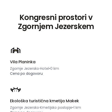
Kongresni prostori v
Zgornjem Jezerskem
Vila Planinka
Zgornje Jezersko
Hotel
•
0 km
Cena po dogovoru
Ekološka turistična kmetija Makek
Zgornje Jezersko
Kmetijsko poslopje
•
1 km