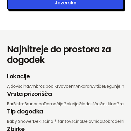
Jezersko
Najhitreje do prostora za
dogodek
Lokacije
Ajdovščina
Ambrož pod Krvavcem
Ankaran
Artiče
Begunje na 
Vrsta prizorišča
Bar
Bistro
Brunarica
Domačija
Galerija
Gledališče
Gostilna
Grad
H
Tip dogodka
Baby Shower
Dekliščina / fantovščina
Delavnica
Dobrodelni d
Zbirke