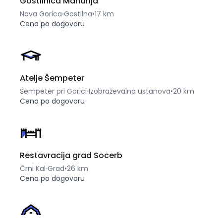
Gostilnica Mandrija
Nova Gorica
Gostilna
•
17 km
Cena po dogovoru
Atelje Šempeter
Šempeter pri Gorici
Izobraževalna ustanova
•
20 km
Cena po dogovoru
Restavracija grad Socerb
Črni Kal
Grad
•
26 km
Cena po dogovoru