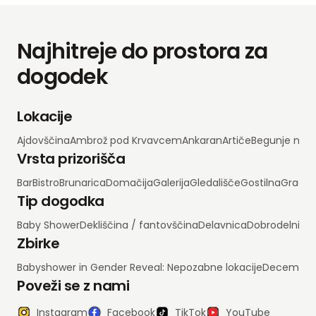
Najhitreje do prostora za
dogodek
Lokacije
Ajdovščina
Ambrož pod Krvavcem
Ankaran
Artiče
Begunje na 
Vrsta prizorišča
Bar
Bistro
Brunarica
Domačija
Galerija
Gledališče
Gostilna
Grad
H
Tip dogodka
Baby Shower
Dekliščina / fantovščina
Delavnica
Dobrodelni d
Zbirke
Babyshower in Gender Reveal: Nepozabne lokacije
Decembrsko
Poveži se z nami
Instagram
Facebook
TikTok
YouTube