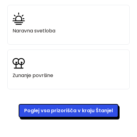
Naravna svetloba
Zunanje površine
Poglej vsa prizorišča v kraju Štanjel