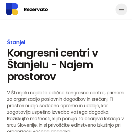
Odpr
Štanjel
Kongresni centri v
Štanjelu - Najem
prostorov
V Štanjelu najdete odlične kongresne centre, primerni
za organizacijo poslovnih dogodkov in srečanj. Ti
prostori nudijo sodobno opremo in udobje, kar
zagotavlja uspešno izvedbo vašega dogodka.
Raziskujte možnosti, ki jih ponuja ta očarljiva lokacija v
srcu Slovenije, in si privoščite edinstveno izkušnjo pri
organizaciji vašega dogodka.