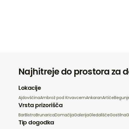
Najhitreje do prostora za
Lokacije
Ajdovščina
Ambrož pod Krvavcem
Ankaran
Artiče
Begunj
Vrsta prizorišča
Bar
Bistro
Brunarica
Domačija
Galerija
Gledališče
Gostilna
G
Tip dogodka