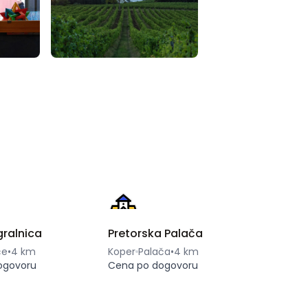
gralnica
Pretorska Palača
če
•
4 km
Koper
Palača
•
4 km
ogovoru
Cena po dogovoru