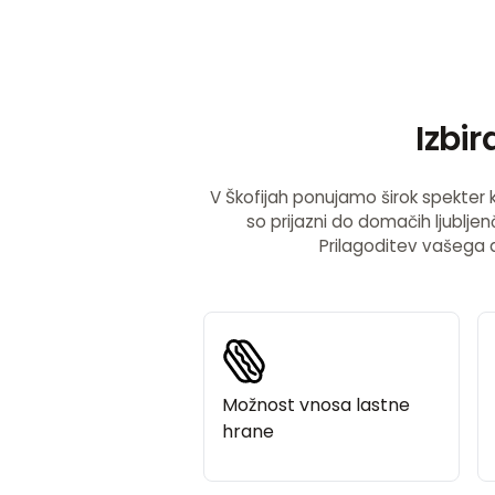
Izbi
V Škofijah ponujamo širok spekter k
so prijazni do domačih ljubljen
Prilagoditev vašega d
Možnost vnosa lastne
hrane