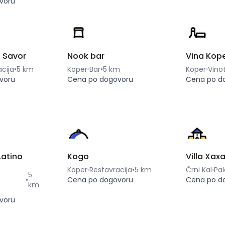
voru
a Savor
Nook bar
Vina Kop
cija
•
5 km
Koper
Bar
•
5 km
Koper
Vino
voru
Cena po dogovoru
Cena po d
Latino
Kogo
Villa Xaxa
Koper
Restavracija
•
5 km
Črni Kal
Pa
5
•
Cena po dogovoru
Cena po d
km
voru