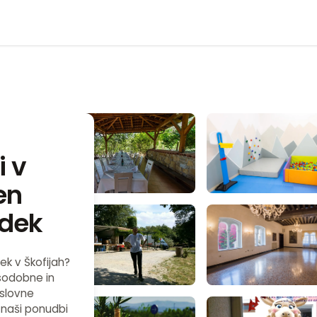
i v
en
odek
ek v Škofijah?
 sodobne in
oslovne
 naši ponudbi