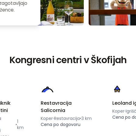
zagotavljajo
ežence.
Kongresni centri v Škofijah
iknik
Restavracija
Leoland i
tini
Salicornia
Koper
Igriš
Cena po d
a
Koper
Restavracija
•
3 km
1
•
Cena po dogovoru
km
i