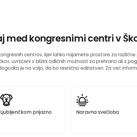
raj med kongresnimi centri v Ško
ongresnih centrov, kjer lahko najamete prostore za različne pri
čkov, uvrščeni v bližini odličnih možnosti za prehrano ali s p
ogodka je na voljo, da bo resnično edinstven. Za več informa
Ljubljenčkom prijazno
Naravna svetloba