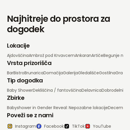
Najhitreje do prostora za
dogodek
Lokacije
Ajdovščina
Ambrož pod Krvavcem
Ankaran
Artiče
Begunje na 
Vrsta prizorišča
Bar
Bistro
Brunarica
Domačija
Galerija
Gledališče
Gostilna
Grad
H
Tip dogodka
Baby Shower
Dekliščina / fantovščina
Delavnica
Dobrodelni d
Zbirke
Babyshower in Gender Reveal: Nepozabne lokacije
Decembrsko
Poveži se z nami
Instagram
Facebook
TikTok
YouTube